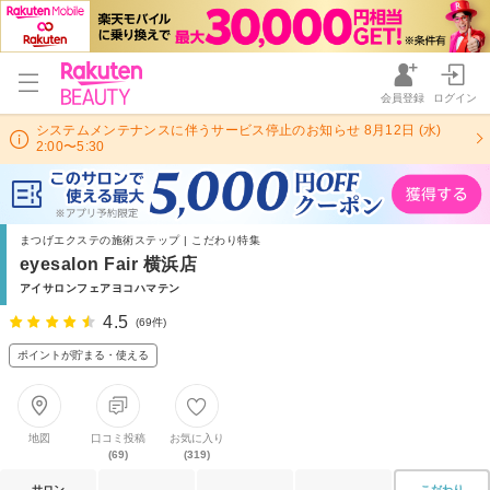
会員登録
ログイン
システムメンテナンスに伴うサービス停止のお知らせ 8月12日 (水)
2:00〜5:30
まつげエクステの施術ステップ | こだわり特集
eyesalon Fair 横浜店
アイサロンフェアヨコハマテン
4.5
(69件)
ポイントが貯まる・使える
地図
口コミ投稿
お気に入り
(69)
(319)
サロン
こだわり