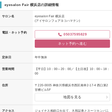
eyesalon Fair 横浜店の詳細情報
サロン名
eyesalon Fair 横浜店
(アイサロンフェアヨコハマテン)
電話・ネット予約
05037595829
ネット予約へ進む
定休日
年中無休
営業時間
【平日】10：00～20：00／【土日祝】10：00～18：
00
住所
〒220-0005 神奈川県横浜市西区南幸2-17-4 西口第2
甘糟ビル5F
地図を見る
アクセス
ジョイナス相鉄口を出て、大和証券とスーツカンパニ