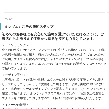
マツエク
まつげエクステの施術ステップ
初めてのお客様にも安心して施術を受けていただけるように、ご
来店からお帰りまで丁寧かつ親身な接客を心掛けています。
＜カウンセリング＞
全てのお客様にカウンセリングシートのご記入をお願いしております。 お肌
の状態を確認させて頂き、初めての方にはエクステがどのような物なのかの
ご説明。エクステ経験者の方には、今までのエクステでのトラブルの有無を
お聞きしています。また、エクステのグルー(接着剤)の説明もしっかりとさせ
て頂いております。
＜デザイン選び＞
お客様のお目もとの悩みや状態、エクステに関する疑問や要望などをお聞き
し、プロとしてしっかりとご提案させて頂きます。想像と実物に違いのない
よう、当店オリジナルデザインブックで写真を見て頂き、“なりたいまつげ”を
確認して頂きます。 まつげエクステ専門店ならではの400種類以上の豊富な
エクステをご用意しておりますので、細かいご要望にもお応えいたします。
＜イメージの確認＞