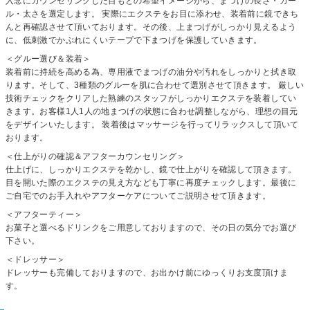
入念にカウンセリングした目もとの希望イメージから、まつげの長さ・カー
ル・太さを選定します。 実際にエクステをお目に添わせ、装着前に鏡できち
んと再確認させて頂いております。その後、上まつげがしっかり見えるよう
に、低刺激でかぶれにくいテープで下まつげを保護していきます。
＜グルー選び＆装着＞
装着前に持続を高める為、専用液でまつげの油分や汚れをしっかりと拭き取
ります。そして、3種類のグルーを肌に合わせて選別させて頂きます。 厳しい
技術チェックをクリアした熟練のスタッフがしっかりエクステを装着してい
きます。お客様1人1人の地まつげの状態に合わせ調整しながら、理想の目元
をデザインいたします。 装着後はマッサージを行ってリラックスして頂いて
おります。
＜仕上がりの確認＆アフターカウンセリング＞
仕上げに、しっかりエクステを乾かし、鏡で仕上がりを確認して頂きます。
目を開いた際のエクステの見え方なども丁寧に再度チェックします。最後に
ご自宅でのお手入れやアフターケアについてご説明させて頂きます。
＜アフターティー＞
お菓子と選べるドリンクをご用意しておりますので、その日の気分でお選び
下さい。
＜ドレッサー＞
ドレッサーも完備しておりますので、お出かけ前にゆっくりお支度頂けま
す。