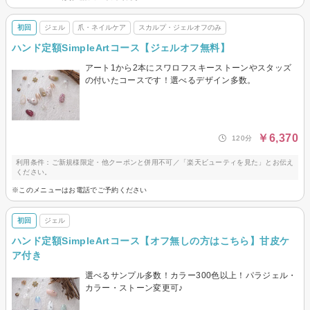
初回
ジェル
爪・ネイルケア
スカルプ・ジェルオフのみ
ハンド定額SimpleArtコース【ジェルオフ無料】
アート1から2本にスワロフスキーストーンやスタッズ
の付いたコースです！選べるデザイン多数。
￥6,370
120分
利用条件：ご新規様限定・他クーポンと併用不可／「楽天ビューティを見た」とお伝え
ください。
※このメニューはお電話でご予約ください
初回
ジェル
ハンド定額SimpleArtコース【オフ無しの方はこちら】甘皮ケ
ア付き
選べるサンプル多数！カラー300色以上！パラジェル・
カラー・ストーン変更可♪