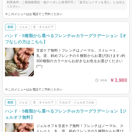
利用条件：ご新規様限定・他クーポンと併用不可／「楽天ビューティを見た」とお伝え
ください。
※このメニューはお電話でご予約ください
初回
ジェル
爪・ネイルケア
ハンド・5種類から選べるフレンチorカラーグラデーション【オ
フなしの方はこちら】
甘皮ケア無料！フレンチはノーマル、ストレート、
丸、逆、斜めフレンチの５種類からお選び頂けます♪約
300種類のカラーからお好きなお色をお選びください
(^^)
￥3,980
90分
※このメニューはお電話でご予約ください
初回
ジェル
爪・ネイルケア
スカルプ・ジェルオフのみ
ハンド・5種類から選べるフレンチorカラーグラデーション【ジ
ェルオフ無料】
ジェルオフ＆甘皮ケア無料！フレンチはノーマル、ス
トレート、丸、逆、斜めフレンチの５種類からお選び