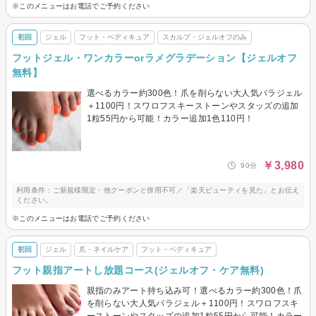
※このメニューはお電話でご予約ください
初回
ジェル
フット・ペディキュア
スカルプ・ジェルオフのみ
フットジェル・ワンカラーorラメグラデーション【ジェルオフ
無料】
選べるカラー約300色！爪を削らない大人気パラジェル
＋1100円！スワロフスキーストーンやスタッズの追加
1粒55円から可能！カラー追加1色110円！
￥3,980
90分
利用条件：ご新規様限定・他クーポンと併用不可／「楽天ビューティを見た」とお伝え
ください。
※このメニューはお電話でご予約ください
初回
ジェル
爪・ネイルケア
フット・ペディキュア
フット親指アートし放題コース(ジェルオフ・ケア無料)
親指のみアート持ち込み可！選べるカラー約300色！爪
を削らない大人気パラジェル＋1100円！スワロフスキ
ーストーンやスタッズの追加1粒55円から可能！カラー