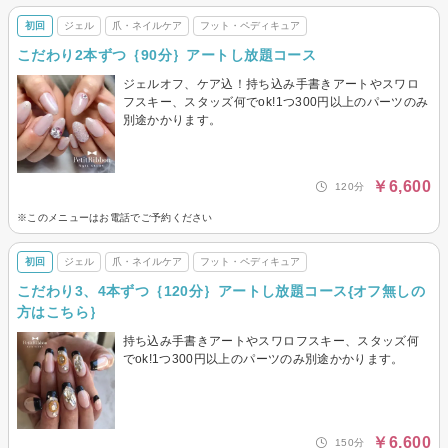
初回
ジェル
爪・ネイルケア
フット・ペディキュア
こだわり2本ずつ｛90分｝アートし放題コース
ジェルオフ、ケア込！持ち込み手書きアートやスワロ
フスキー、スタッズ何でok!1つ300円以上のパーツのみ
別途かかります。
￥6,600
120分
※このメニューはお電話でご予約ください
初回
ジェル
爪・ネイルケア
フット・ペディキュア
こだわり3、4本ずつ｛120分｝アートし放題コース{オフ無しの
方はこちら｝
持ち込み手書きアートやスワロフスキー、スタッズ何
でok!1つ300円以上のパーツのみ別途かかります。
￥6,600
150分