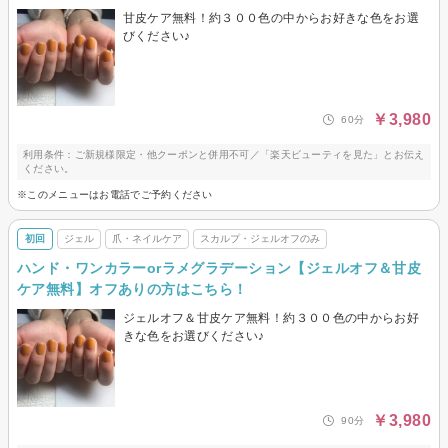
甘皮ケア無料！約３００色の中からお好きな色をお選
びください♪
￥3,980
60分
利用条件：ご新規様限定・他クーポンと併用不可／「楽天ビューティを見た」とお伝え
ください。
※このメニューはお電話でご予約ください
初回
ジェル
爪・ネイルケア
スカルプ・ジェルオフのみ
ハンド・ワンカラーorラメグラデーション【ジェルオフ＆甘皮
ケア無料】オフありの方はこちら！
ジェルオフ＆甘皮ケア無料！約３００色の中からお好
きな色をお選びください♪
￥3,980
90分