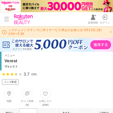
会員登録
ログイン
システムメンテナンスに伴うサービス停止のお知らせ 8月12日 (水)
2:00〜5:30
メニュー
Verest
ヴェレスト
3.7
(3件)
メンズ歓迎
地図
口コミ投稿
お気に入り
(3)
(100)
サロン
ネイル
こだわり