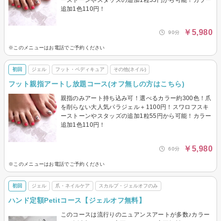
追加1色110円！
￥5,980
90分
※このメニューはお電話でご予約ください
初回
ジェル
フット・ペディキュア
その他(ネイル)
フット親指アートし放題コース(オフ無しの方はこちら)
親指のみアート持ち込み可！選べるカラー約300色！爪
を削らない大人気パラジェル＋1100円！スワロフスキ
ーストーンやスタッズの追加1粒55円から可能！カラー
追加1色110円！
￥5,980
60分
※このメニューはお電話でご予約ください
初回
ジェル
爪・ネイルケア
スカルプ・ジェルオフのみ
ハンド定額Petitコース【ジェルオフ無料】
このコースは流行りのニュアンスアートが多数♪カラー