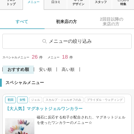
メニュー
口コミ
スタッフ
トップ
デザイン
特集
2回目以降の

すべて 
初来店の方 
来店の方 
メニューの絞り込み
ジェル
フット・ペディキュア
26
18
閉じる
件
件
スペシャルメニュー
メニュー
ブライダル・ウェディング
爪・ネイルケア
おすすめ順
安い順
高い順
スカルプ・ジェルオフのみ
その他(ネイル)
スペシャルメニュー
初回
女性
ジェル
スカルプ・ジェルオフのみ
ブライダル・ウェディング
【大人気】マグネットジェルワンカラー
磁石に反応する粒子が配合された、マグネットジェル
を使ったワンカラーのメニュー☆