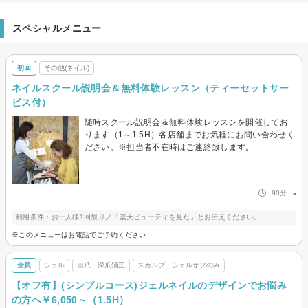
スペシャルメニュー
初回
その他(ネイル)
ネイルスクール説明会＆無料体験レッスン（ティーセットサー
ビス付）
随時スクール説明会＆無料体験レッスンを開催してお
ります（1～1.5H）各店舗までお気軽にお問い合わせく
ださい。※担当者不在時はご連絡致します。
-
90分
利用条件：お一人様1回限り／「楽天ビューティを見た」とお伝えください。
※このメニューはお電話でご予約ください
全員
ジェル
自爪・深爪矯正
スカルプ・ジェルオフのみ
【オフ有】(シンプルコース)ジェルネイルのデザインでお悩み
の方へ￥6,050～（1.5H）