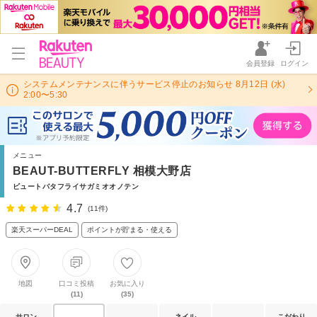
会員登録
ログイン
システムメンテナンスに伴うサービス停止のお知らせ 8月12日 (水)
2:00〜5:30
メニュー
BEAUT-BUTTERFLY 相模大野店
ビュートバタフライサガミオオノテン
4.7
(11件)
楽天スーパーDEAL
ポイントが貯まる・使える
地図
口コミ投稿
お気に入り
(11)
(35)
サロン
ネイル
こだわり