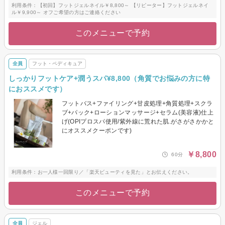
利用条件：【初回】フットジェルネイル￥8,800～ 【リピーター】フットジェルネイ
ル￥9,900～ オフご希望の方はご連絡ください
このメニューで予約
全員
フット・ペディキュア
しっかりフットケア+潤うスパ¥8,800（角質でお悩みの方に特
におススメです）
フットバス+ファイリング+甘皮処理+角質処理+スクラ
ブ+パック+ローションマッサージ+セラム(美容液)仕上
げ(OPIプロスパ使用/紫外線に荒れた肌.がさがさかかと
にオススメクーポンです)
￥8,800
60分
利用条件：お一人様一回限り／「楽天ビューティを見た」とお伝えください。
このメニューで予約
全員
ジェル