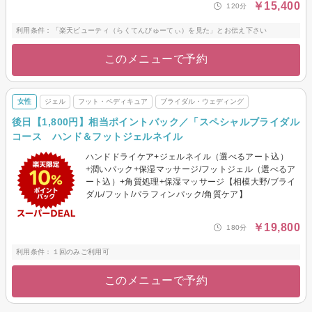
￥15,400
120分
利用条件：「楽天ビューティ（らくてんびゅーてぃ）を見た」とお伝え下さい
このメニューで予約
女性
ジェル
フット・ペディキュア
ブライダル・ウェディング
後日【1,800円】相当ポイントバック／「スペシャルブライダル
コース ハンド＆フットジェルネイル
ハンドドライケア+ジェルネイル（選べるアート込）
+潤いパック+保湿マッサージ/フットジェル（選べるア
ート込）+角質処理+保湿マッサージ【相模大野/ブライ
ダル/フット/パラフィンパック/角質ケア】
￥19,800
180分
利用条件：１回のみご利用可
このメニューで予約