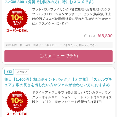
スパ¥8,800（角質でお悩みの方に特におススメです）
フットバス+ファイリング+甘皮処理+角質処理+スクラ
ブ+パック+ローションマッサージ+セラム(美容液)仕上
げ(OPIプロスパ使用/紫外線に荒れた肌.がさがさかかと
にオススメクーポンです)
￥8,800
60分
利用条件：お一人様一回限り／「楽天ビューティを見た」とお伝えください。
このメニューで予約
初回
スカルプ
後日【1,400円】相当ポイントバック／【オフ無】「スカルプチ
ュア」爪の長さを出したい方やジェルが合わない方におすすめ
ドライケア＋スカルプ（長さ出し）+ワンカラーorラメ
グラ＋オイル＆ローショントリートメント付※Mサイズ
以上＋￥110～ ※オフやアート希望の方は要TEL