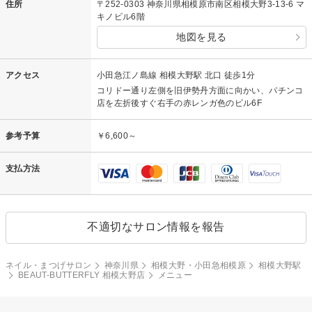
住所
〒252-0303 神奈川県相模原市南区相模大野3-13-6 マ
キノビル6階
地図を見る
アクセス
小田急江ノ島線 相模大野駅 北口 徒歩1分
コリドー通り左側を旧伊勢丹方面に向かい、パチンコ
店を左折後すぐ右手の赤レンガ色のビル6F
参考予算
￥6,600～
支払方法
不適切なサロン情報を報告
ネイル・まつげサロン
神奈川県
相模大野・小田急相模原
相模大野駅
BEAUT-BUTTERFLY 相模大野店
メニュー