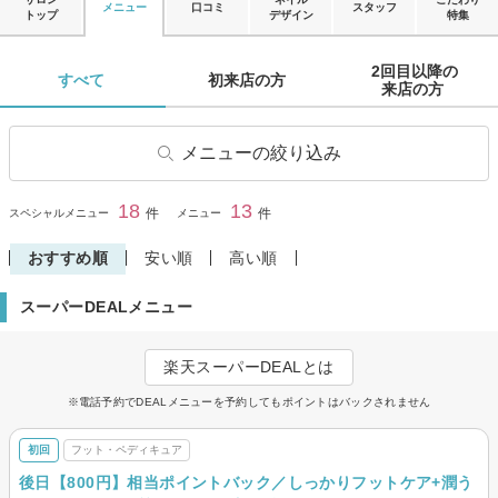
メニュー
口コミ
スタッフ
トップ
デザイン
特集
2回目以降の

すべて 
初来店の方 
来店の方 
メニューの絞り込み
ジェル
スカルプ
18
13
閉じる
件
件
スペシャルメニュー
メニュー
フット・ペディキュア
ブライダル・ウェディング
おすすめ順
安い順
高い順
爪・ネイルケア
自爪・深爪矯正
スーパーDEALメニュー
スカルプ・ジェルオフのみ
その他(ネイル)
楽天スーパーDEALとは
※電話予約でDEALメニューを予約してもポイントはバックされません
初回
フット・ペディキュア
後日【800円】相当ポイントバック／しっかりフットケア+潤う