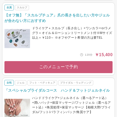
全員
スカルプ
【オフ無】「スカルプチュア」爪の長さを出したい方やジェル
が合わない方におすすめ
ドライケア＋スカルプ（長さ出し）+ワンカラーorラメ
グラ＋オイル＆ローショントリートメント付※Mサイズ
以上＋￥110～ ※オフやアート希望の方は要TEL
￥15,400
120分
このメニューで予約
女性
ジェル
フット・ペディキュア
ブライダル・ウェディング
「スペシャルブライダルコース ハンド＆フットジェルネイル
ハンドドライケア+ジェルネイル（選べるアート込）
+潤いパック+保湿マッサージ/フットジェル（選べるア
ート込）+角質処理+保湿マッサージ【相模大野/ブライ
ダル/フット/パラフィンパック/角質ケア】