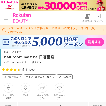
会員登録
ログイン
システムメンテナンスに伴うサービス停止のお知らせ 8月12日 (水)
2:00〜5:30
地図・アクセス
hair room motena 日暮里店
ヘアールームモテナニッポリテン
4.7
(100件)
◎ 本日空席あり
ポイントが貯まる・使える
メンズ歓迎
メンズ優先
地図
口コミ投稿
お気に入り
OFF
(100)
(291)
サロン
ヘア
こだわり