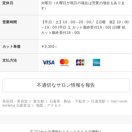
定休日
火曜日（火曜日が祝日の場合は営業の場合もありま
す）
営業時間
【平日・土】10：00～20：00／【日曜 祝】10：00
～19：00 (平日 土 カット最終受付19：00) (日曜 祝
カット最終受付18：00)
カット単価
￥3,300～
支払方法
不適切なサロン情報を報告
美容院・美容室
東京都
日暮里・駒込・千駄木
日暮里駅
hair room
motena 日暮里店
地図・アクセス
アプリからの予約ならもっとおトクで便利！