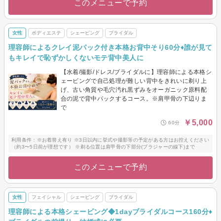
このメニューで予約
女性
ボディエステ
シェービング
ブライダル
理容師によるクレイ泥パック付き本格お背中そり60分♦︎誰が見て
もキレイで恥ずかしくないモテ背中美人に
【水着/撮影/ドレス/ブライダルに】理容師による本格シ
ェービングで自己処理が難しい背中をきれいに剃り上
げ、古い角質や毛穴汚れ黒ずみをオーガニック原料配
合の泥で背中パックするコース。※肩甲骨の下辺りま
で
￥5,000
60分
利用条件：※お着替え有り ※3日以内に挙式や撮影等の予定がある方はお控えください
（約3〜5日前が理想です） ※剃る位置は肩甲骨の下部分(ブラジャーの線下)まで
このメニューで予約
女性
フェイシャル
シェービング
ブライダル
理容師による本格シェービング◆1dayブライダルコース160分♦︎