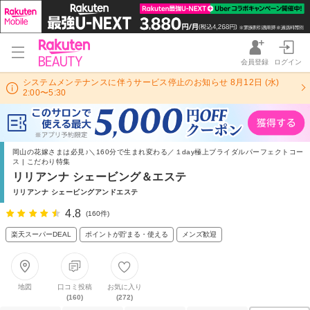
会員登録
ログイン
システムメンテナンスに伴うサービス停止のお知らせ 8月12日 (水)
2:00〜5:30
岡山の花嫁さまは必見♪＼160分で生まれ変わる／１day極上ブライダルパーフェクトコー
ス | こだわり特集
リリアンナ シェービング＆エステ
リリアンナ シェービングアンドエステ
4.8
(160件)
楽天スーパーDEAL
ポイントが貯まる・使える
メンズ歓迎
地図
口コミ投稿
お気に入り
(160)
(272)