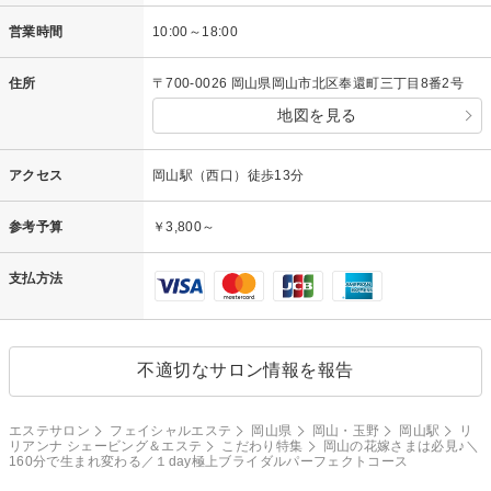
営業時間
10:00～18:00
住所
〒700-0026 岡山県岡山市北区奉還町三丁目8番2号
地図を見る
アクセス
岡山駅（西口）徒歩13分
参考予算
￥3,800～
支払方法
不適切なサロン情報を報告
エステサロン
フェイシャルエステ
岡山県
岡山・玉野
岡山駅
リ
リアンナ シェービング＆エステ
こだわり特集
岡山の花嫁さまは必見♪＼
160分で生まれ変わる／１day極上ブライダルパーフェクトコース