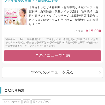
ブライダルの前撮り・結婚式に必要
【内容】うなじ＆襟剃り→お背中剃り＆泥パック→お
顔剃り→角質除去→炭酸ホイップ洗顔→毛穴洗浄→造
形小顔リフトアップマッサージ→肌別美容原液調合→
ヒアルロン酸マスク→お仕上げ→（希望者のみ）お帰
りメイク
￥15,000
160分
利用条件：一生に一度の特別な日に。花嫁さま必見！今日は貴女が主役です！ ※お着
替え有り ※挙式の3日前まで予約可能 ※挙式の前日〜2日前の予約は不可 ※妊娠中の
方の予約は不可（キャンセルさせて頂きます）
このメニューで予約
すべてのメニューを見る
こだわり特集
エイジングケア
美白
眉・アイブロウ