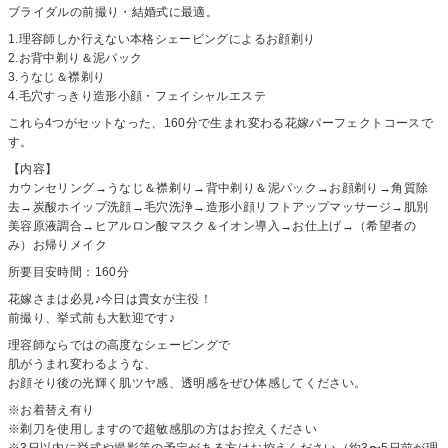
ブライダルの前撮り・結婚式に最適。
1.理容師しか行えない本格シェービングによるお顔剃り
2.お背中剃り＆泥パック
3.うなじ＆襟剃り
4.毛穴すっきり造形小顔・フェイシャルエステ
これら4つがセットなった、160分で生まれ変わる花嫁パーフェクトコースで
す。
【内容】
カウンセリング→うなじ＆襟剃り→背中剃り＆泥パック→お顔剃り→角質除
去→炭酸ホイップ洗顔→毛穴洗浄→造形小顔リフトアップマッサージ→肌別
美容原液調合→ヒアルロン酸マスク＆イオン導入→お仕上げ→（希望者の
み）お帰りメイク
所要目安時間：160分
花嫁さまは必見♪今日は貴女が主役！
前撮り、挙式前も大歓迎です♪
理容師ならではの高度なシェービングで
肌がうまれ変わるような、
お顔そり後の光輝く肌ツヤ感、透明感をぜひ体感してください。
※お着替え有り
※剃刀を使用しますので超敏感肌の方はお控えください
※3日以内に挙式や撮影等の予定がある方はお控えください（約3〜5日前が理