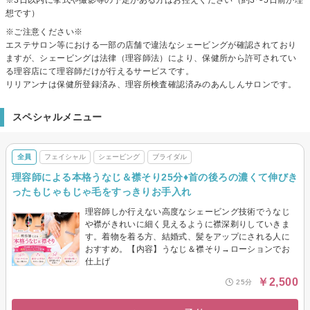
想です）
※ご注意ください※
エステサロン等における一部の店舗で違法なシェービングが確認されており
ますが、シェービングは法律（理容師法）により、保健所から許可されてい
る理容店にて理容師だけが行えるサービスです。
リリアンナは保健所登録済み、理容所検査確認済みのあんしんサロンです。
スペシャルメニュー
全員
フェイシャル
シェービング
ブライダル
理容師による本格うなじ＆襟そり25分♦︎首の後ろの濃くて伸びき
ったもじゃもじゃ毛をすっきりお手入れ
理容師しか行えない高度なシェービング技術でうなじ
や襟がきれいに細く見えるように襟深剃りしていきま
す。着物を着る方、結婚式、髪をアップにされる人に
おすすめ。【内容】うなじ＆襟そり→ローションでお
仕上げ
￥2,500
25分