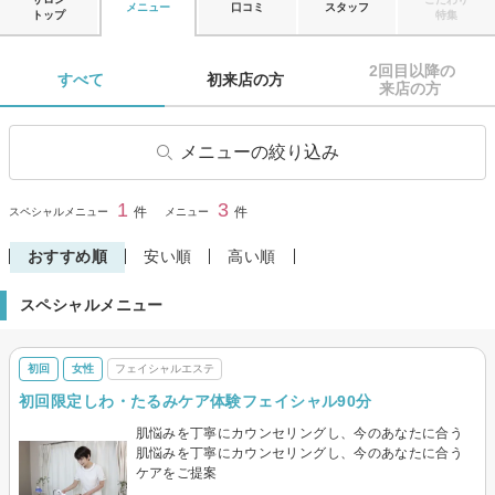
メニュー
口コミ
スタッフ
トップ
特集
2回目以降の

すべて 
初来店の方 
来店の方 
メニューの絞り込み
フェイシャルエステ
1
3
閉じる
件
件
スペシャルメニュー
メニュー
おすすめ順
安い順
高い順
スペシャルメニュー
初回
女性
フェイシャルエステ
初回限定しわ・たるみケア体験フェイシャル90分
肌悩みを丁寧にカウンセリングし、今のあなたに合う
肌悩みを丁寧にカウンセリングし、今のあなたに合う
ケアをご提案