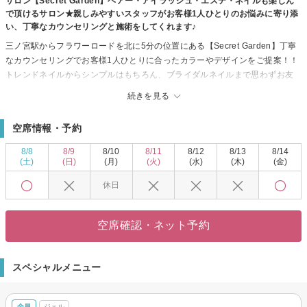
サロン【Secret Garden】ヘアー・アイラッシュ・エステ・ネイルも楽しん
で頂けるサロン★親しみやすいスタッフがお客様1人ひとりのお悩みに寄り添
い、丁寧なカウンセリングと施術をしてくれます♪
三ノ宮駅からフラワーロードを北に5分の位置にある【Secret Garden】丁寧
なカウンセリングでお客様1人ひとりに合ったカラーやデザインをご提案！！
トレンドネイルからシンプルはもちろん、ブライダルネイルまで思わずお友
達に自慢したくなるネイルをぜひ☆
続きを見る
使用しているジェルもバイオジェルを使用しているので安心です◎また、個
室でネイリストと1対1ですので、初めてのお客様も安心♪
空席情報・予約
【Secret Garden】の由来は、一人ひとりのお客様を心からおもてなしをし、
心からの感動と満足をしていただきたく、『あなただけのひみつの場所にな
8/8
8/9
8/10
8/11
8/12
8/13
8/14
りますように…』という意味が込められています。ですので、一人一人のお
(土)
(日)
(月)
(火)
(水)
(木)
(金)
客様にできるだけ、ゆったりとリラックスをしていただけるように、お時間
休日
をいただいたおります。もちろんお急ぎの場合も、対応させていただいてお
りますのでご相談ください。あなただけの秘密の場所になりますように...☆
空席確認・ネット予約
スペシャルメニュー
全員
ジェル