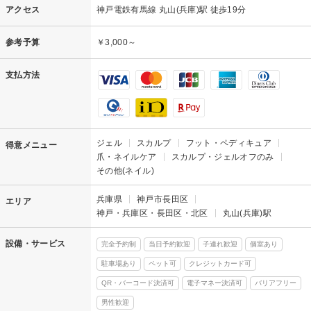
アクセス
神戸電鉄有馬線 丸山(兵庫)駅 徒歩19分
参考予算
￥3,000～
支払方法
ジェル
スカルプ
フット・ペディキュア
得意メニュー
爪・ネイルケア
スカルプ・ジェルオフのみ
その他(ネイル)
兵庫県
神戸市長田区
エリア
神戸・兵庫区・長田区・北区
丸山(兵庫)駅
設備・サービス
完全予約制
当日予約歓迎
子連れ歓迎
個室あり
駐車場あり
ペット可
クレジットカード可
QR・バーコード決済可
電子マネー決済可
バリアフリー
男性歓迎