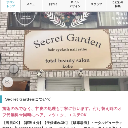
サロン
ネイル
こだわり
メニュー
口コミ
スタッフ
トップ
デザイン
特集
Secret Gardenについて
施術のみでなく、甘皮の処理も丁寧に行います。付け替え時のオ
フ代無料☆同時にヘア、マツエク、エステOK
【当日OK】【駅近４分】【子供連れOK】【駐車場有】トータルビューティ