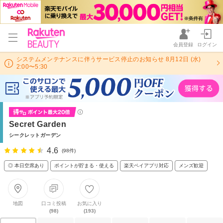
会員登録
ログイン
システムメンテナンスに伴うサービス停止のお知らせ 8月12日 (水)
2:00〜5:30
Secret Garden
シークレットガーデン
4.6
(98件)
◎ 本日空席あり
ポイントが貯まる・使える
楽天ペイアプリ対応
メンズ歓迎
地図
口コミ投稿
お気に入り
(98)
(193)