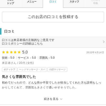
メニュー
口コミ
スタッフ
トップ
特集
このお店の口コミを投稿する
口コミ
口コミは来店者様の主観的なご意見です
口コミポリシーの詳細はこちら
5.0
2022年4月14日
技術：5.0
サービス：5.0
雰囲気：5.0
来店者さん / 20代 (女性)
ボディケア
ヘッドマッサージ・スパ
小顔マッサージ
気さくな雰囲気でした
初めてだったので、どんな所か不安でしたが担当してくれた方も説明もしっ
かりしてくれて、雰囲気もきさくで通いやすそうでした。
face＆body Paras aikaからの返信
続きを見る
先日はご来店頂きまして有り難うございました。