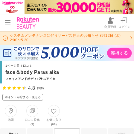
会員登録
ログイン
システムメンテナンスに伴うサービス停止のお知らせ 8月12日 (水)
2:00〜5:30
1ページ目 | 口コミ
face＆body Paras aika
フェイスアンドボディパラスアイカ
4.8
(3件)
ポイントが貯まる・使える
地図
口コミ投稿
お気に入り
(3)
(66)
サロン
こだわり