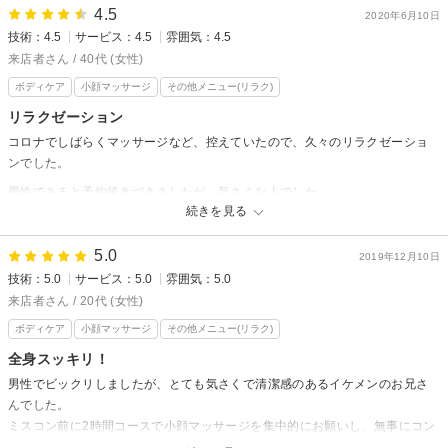
4.5
お褒めのお言葉も頂き大変嬉しく思います。
2020年6月10日
技術：4.5
サービス：4.5
雰囲気：4.5
今後もより満足して頂けるように、日々精進致します。
来店者さん / 40代 (女性)
この度はお忙しい中、貴重な口コミを頂き有り難うございました。
ボディケア
小顔マッサージ
その他メニュー(リラク)
又のご来店心よりお待ちしております(⌒0⌒)／
リラクゼーション
コロナでしばらくマッサージなど、控えていたので、久々のリラクゼーショ
ンでした。
男性であると予約後きづきましたが、気さくな人でした。
続きを見る
休まず、マッサージしてくれており、私より暑くなってるよーでした。
5.0
2019年12月10日
face＆body Paras aikaからの返信
技術：5.0
サービス：5.0
雰囲気：5.0
先日はご来店頂き有難うございました。
来店者さん / 20代 (女性)
最初40代と聞いてビックリ！しました（笑）
現代は本当に若く見える方が多くなったように思います。
ボディケア
小顔マッサージ
その他メニュー(リラク)
今後も若さをキープ出来るお手伝いが出来れば光栄です。
全身スッキリ！
この度はお忙しい中貴重な口コミを頂きありがとうございました。
男性でビックリしましたが、とても気さくで清潔感のあるイケメンのお兄さ
またのご来店心よりお待ちしております(*´▽｀*)
んでした。
ミスコン前に2時間コースで小顔マッサージを集中的にお願いし、無事にコン
テストで入賞致しました。