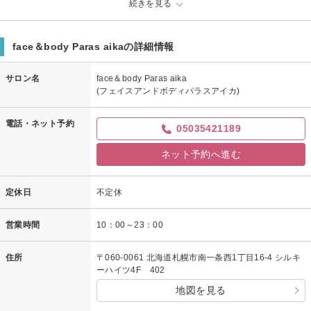
続きを見る
リンパや筋肉ほぐしがメインだからか、痛くないのに終わってみると全身が
スッキリしていて、疲労が取れていました。
施術中はリラックスしすぎて寝てしまいました。またお願いしたいです。あ
face＆body Paras aikaの詳細情報
りがとうございました。
サロン名
face＆body Paras aika
face＆body Paras aikaからの返信
(フェイスアンドボディパラスアイカ)
先日はご来店頂き有難うございました。
暫く口コミ投稿に気づかずに返信遅くなり申し訳ございません。
電話・ネット予約
05035421189
高い評価して頂き大変嬉しく思います(*^^*)
コンテスト入賞おめでとうございます。素晴らしです！
ネット予約へ進む
あと玉葱ありがとうございました。
ツナのパスタに使って美味しく頂きました！
この度はお忙しい中貴重な口コミを頂きありがとうございました。
定休日
不定休
またのご来店心よりお待ちしております(*´▽｀*)
営業時間
10：00～23：00
住所
〒060-0061 北海道札幌市南一条西1丁目16-4 シルキ
ーハイツ4F 402
地図を見る