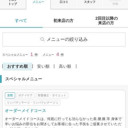
メニュー
口コミ
スタッフ
トップ
特集
2回目以降の

すべて 
初来店の方 
来店の方 
メニューの絞り込み
骨盤矯正・ダイエット
ボディケア
1
4
閉じる
件
件
スペシャルメニュー
メニュー
リンパマッサージ・リンパド
その他(リラク)
レナージュ
おすすめ順
安い順
高い順
スペシャルメニュー
女性
ボディケア
骨盤矯正・ダイエット
リンパマッサージ・リンパドレナージュ
オーダーメイドコース
オーダーメイドコースは、何処に行っても治らなかった肩.腰.膝.等 身体で
辛いお悩みの部位をお聞きしてお客様に合った手技をご提案させていただ