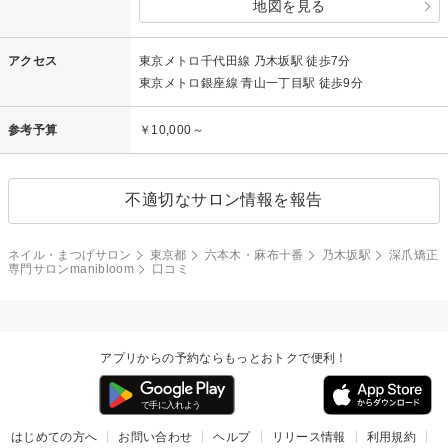
地図を見る
アクセス
東京メトロ千代田線 乃木坂駅 徒歩7分
東京メトロ銀座線 青山一丁目駅 徒歩9分
参考予算
￥10,000～
不適切なサロン情報を報告
ネイル・まつげサロン
東京都
六本木・麻布十番
乃木坂駅
深爪矯正
専門サロンmanibloom
口コミ
アプリからの予約ならもっとおトクで便利！
はじめての方へ
お問い合わせ
ヘルプ
リリース情報
利用規約