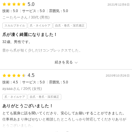
5.0
2021年12月6日
深爪矯正専門サロンmanibloomからの返信
技術：5.0
サービス：5.0
雰囲気：5.0
たぐさん様、先日はご来店ありがとうございました。
こーたろーさん / 30代 (男性)
クチコミ、高評価をいただきまして嬉しいです。
スカルプネイル
爪・ネイルケア
自爪・巻爪・深爪矯正
ありがとうございます。
心地よく施術を受けていただけたと伺い、安心いたしました。
爪が凄く綺麗になりました！
これからも二人三脚でお爪を育てて行きましょう。
32歳、男性です。
次回もどうぞよろしくお願い致します。
昔から爪が短く少しだけコンプレックスでした。
好きな女性ができたこともあり、自分磨きの一環として、爪を綺麗にしよう
続きを見る
と決意しました。
ネットで検索したところ深爪矯正なるものがあると知りましたが、自分では
4.5
2020年10月26日
できそうにもないので雰囲気が良さそうだったmanibloomに決めました。
技術：4.5
サービス：5.0
雰囲気：5.0
まず、仕上がりに凄く満足しています。爪の育成はすぐにはできないので、
ayaaaさん / 20代 (女性)
一定期間は継続しないといけないみたいですが、目に見えて爪が綺麗になる
爪・ネイルケア
自爪・巻爪・深爪矯正
ので、苦ではありません。
ありがとうございました！
完全にプライベートが保たれた状態での施術なので、恋愛だったり色々な会
とても親身に話を聞いてくださり、安心してお願いすることができました。
話が楽しめます。TVもあるので、会話が苦手な方でも大丈夫だと思います。
仕事柄あまり伸ばせないと相談したところしっかり対応してくださりありが
あと、サロンも凄く綺麗です。
とうございました。
勇気を出して深爪矯正始めて良かったなと思ってます。
これからもよろしくお願い致します