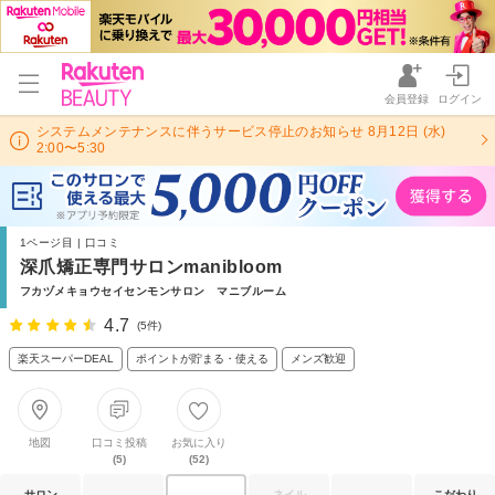
会員登録
ログイン
システムメンテナンスに伴うサービス停止のお知らせ 8月12日 (水)
2:00〜5:30
1ページ目 | 口コミ
深爪矯正専門サロンmanibloom
フカヅメキョウセイセンモンサロン マニブルーム
4.7
(5件)
楽天スーパーDEAL
ポイントが貯まる・使える
メンズ歓迎
地図
口コミ投稿
お気に入り
(5)
(52)
サロン
ネイル
こだわり