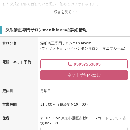
もう深爪とおさらばしたいと思い、初めてのフットネイル 。
短かった足の爪が伸びて、更にカラーも入れてもらい気分がウキウキです。
続きを見る
行って本当によかったです。ありがとうございました！
深爪矯正専門サロンmanibloomからの返信
深爪矯正専門サロンmanibloomの詳細情報
えーみ様
先日は御来店頂きまして誠にありがとうございました。
サロン名
深爪矯正専門サロンmanibloom
また、嬉しい口コミ投稿を頂きありがとうございます。
(フカヅメキョウセイセンモンサロン マニブルーム)
選んで頂いたスモーキーパープルがお洒落で
とてもお似合いでしたね！
電話・ネット予約
05037559003
これからも綺麗な状態をキープできるように矯正を続ける事を
おすすめ致します。
ネット予約へ進む
またのご来店をスタッフ一同お待ち致しております。
定休日
月曜日
営業時間
11：00～（最終受付19：00）
住所
〒107-0052 東京都港区赤坂8−9−5 コートモデリア赤
坂895-103