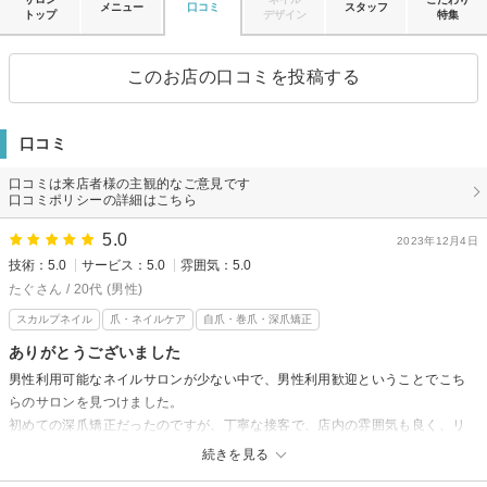
メニュー
口コミ
スタッフ
トップ
デザイン
特集
このお店の口コミを投稿する
口コミ
口コミは来店者様の主観的なご意見です
口コミポリシーの詳細はこちら
5.0
2023年12月4日
技術：5.0
サービス：5.0
雰囲気：5.0
たぐさん / 20代 (男性)
スカルプネイル
爪・ネイルケア
自爪・巻爪・深爪矯正
ありがとうございました
男性利用可能なネイルサロンが少ない中で、男性利用歓迎ということでこち
らのサロンを見つけました。
初めての深爪矯正だったのですが、丁寧な接客で、店内の雰囲気も良く、リ
ラックスして施術を受けられました。
続きを見る
継続が大事とのことでしたので、引き続き通わせていただきます。