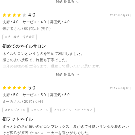
続きを見る
深爪矯正専門サロンmanibloomからの返信
深爪矯正専門サロンmanibloomからの返信
4.0
2020年3月29日
こーたろー様
ayaaa様
技術：4.0
サービス：4.0
雰囲気：4.0
この度は、当店をご利用頂きありがとうございます。
先日は御来店頂きまして誠にありがとうございました。
来店者さん / 60代以上 (男性)
サロンでの時間を有意義に過ごしていただけたようで、とても嬉しくおも
その後、お爪の状態は如何でしょうか？
います。これからも末長くよろしくお願い致します。
自爪・巻爪・深爪矯正
また何かわからないことや疑問に思うことがありましたらご相談ください
次回の御来店を心よりお待ちしております。
初めてのネイルサロン
ませ。
ネイルサロンというものを初めて利用しました。
感じのよい接客で、施術も丁寧でした。
自分の目標の爪に治るまで、継続して通いたいと思います。
続きを見る
深爪矯正専門サロンmanibloomからの返信
先日は御来店頂きまして誠にありがとうございました。
5.0
2019年6月18日
矯正は時間がかかりますが、気長に継続することが目標の形に近づけると
技術：5.0
サービス：5.0
雰囲気：5.0
思いますので、通うのは大変ですが頑張っていきましょう。
えーみさん / 20代 (女性)
スカルプネイル
ジェルネイル
フットネイル・ペディキュア
初フットネイル
ずっと足の爪が短いのがコンプレックス、夏がきて可愛いサンダル履きたい
けど深爪が原因でついスニーカーを選びがちでした。