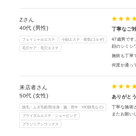
Zさん
40代 (男性)
丁寧なご
47歳男です
フェイシャルエステ
小顔エステ・骨気(コルギ)
顔のシミシ
毛穴ケア・毛穴エステ
施術も丁寧
何度か通っ
来店者さん
50代 (女性)
ありがと
丁寧な施術
脱毛・ムダ毛処理(全身・脇・背中・VIO脱毛など)
またお願い
ブライダルエステ・シェービング
ブラジリアンワックス