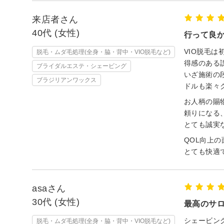
来店者さん
40代 (女性)
行って良
VIO脱毛
脱毛・ムダ毛処理(全身・脇・背中・VIO脱毛など)
得感のある
ブライダルエステ・シェービング
いざ施術の
ブラジリアンワックス
ドルも楽々
お人柄の賜
頼りになる
とても誠実
QOL向上
とても快適
asaさん
30代 (女性)
最高のサ
シェービン
脱毛・ムダ毛処理(全身・脇・背中・VIO脱毛など)