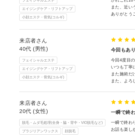
フェイシャルエステ
また、近い
エイジングケア・リフトアップ
ありがとう
小顔エステ・骨気(コルギ)
来店者さん
40代 (男性)
今回もあ
今回4度目
フェイシャルエステ
いつも丁寧
エイジングケア・リフトアップ
また施術だ
小顔エステ・骨気(コルギ)
また、よろ
来店者さん
20代 (女性)
一瞬で終
一瞬で終わ
脱毛・ムダ毛処理(全身・脇・背中・VIO脱毛など)
お話も楽し
ブラジリアンワックス
顔脱毛