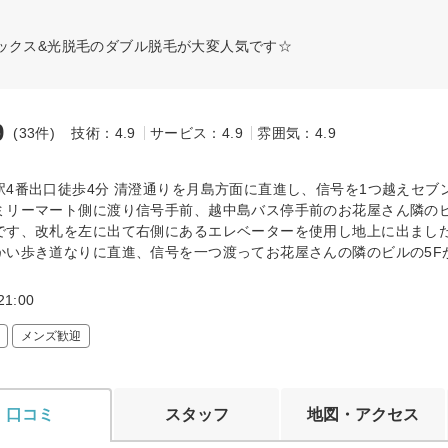
ックス&光脱毛のダブル脱毛が大変人気です☆
9
(33件)
技術：4.9
サービス：4.9
雰囲気：4.9
～
駅4番出口徒歩4分 清澄通りを月島方面に直進し、信号を1つ越えセブ
ミリーマート側に渡り信号手前、越中島バス停手前のお花屋さん隣のビ
です、改札を左に出て右側にあるエレベーターを使用し地上に出まし
かい歩き道なりに直進、信号を一つ渡ってお花屋さんの隣のビルの5F
1:00
メンズ歓迎
口コミ
スタッフ
地図・アクセス