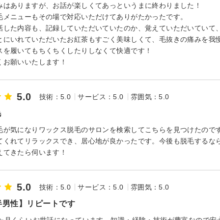
みはありますが、お話が楽しくてあっというまに終わりました！
毛メニューもその場で対応いただけてありがたかったです。
話した内容も、記録していただいていたのか、覚えていただいていて
とにいれていただいたお紅茶もすごく美味しくて、毛抜きの痛みを我
スを履いてもちくちくしたりしなくて快適です！
くお願いいたします！
5.0
技術：5.0
サービス：5.0
雰囲気：5.0
毛
毛が気になりワックス脱毛のサロンを検索してこちらを見つけたので
てくれてリラックスでき、居心地が良かったです。今後も脱毛するな
えてきたら伺います！
5.0
技術：5.0
サービス：5.0
雰囲気：5.0
半男性】リピートです
0ヶ月くらいお世話になっています。知識・経験・技術が豊富なので安