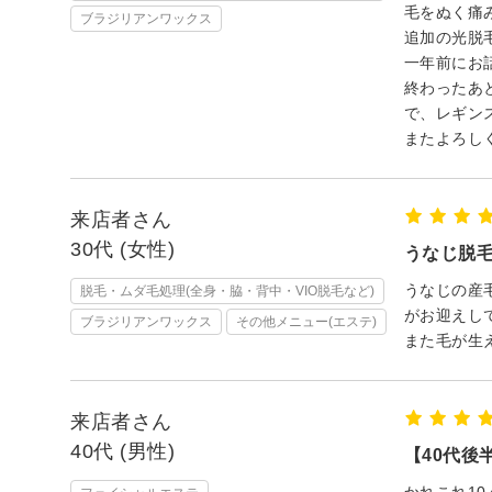
毛をぬく痛
ブラジリアンワックス
追加の光脱
一年前にお
終わったあ
で、レギン
またよろし
来店者さん
30代 (女性)
うなじ脱
うなじの産
脱毛・ムダ毛処理(全身・脇・背中・VIO脱毛など)
がお迎えし
ブラジリアンワックス
その他メニュー(エステ)
また毛が生
来店者さん
40代 (男性)
【40代後
かれこれ1