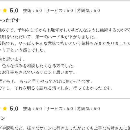
5.0
技術：5.0
サービス：5.0
雰囲気：5.0
かったです
は初めてで、予約をしてからも恥ずかしい&どんなふうに施術するのか
説明をいただいて、第一のハードルが下がりました。
段階でも、やっぱり色んな意味で怖いという気持ちがまだありました
クリアという感じでした。
物と思います。
、色んな悩みを相談したくなる方でした。
なお仕事をされているサロンと思います。
の面からも、もっと早くやっておけば良かったです。
ですし、それを明るく語れる清々しさ、行ってよかったです。
5.0
技術：5.0
サービス：5.0
雰囲気：5.0
ロン
グや脱毛など、様々なサロンに行きましたがとても上手なお姉さんに