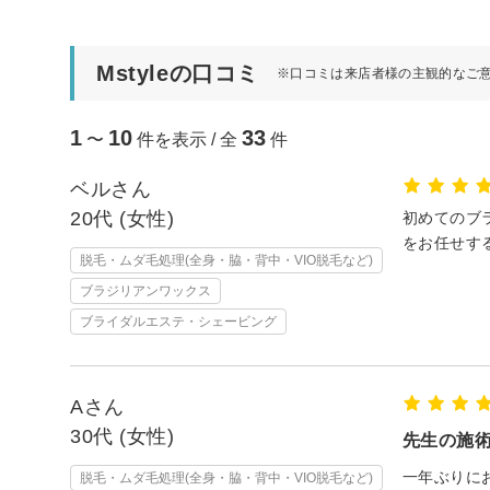
Mstyleの口コミ
※口コミは来店者様の主観的なご
1
10
33
〜
件を表示 / 全
件
ベルさん
20代 (女性)
初めてのブ
をお任せす
脱毛・ムダ毛処理(全身・脇・背中・VIO脱毛など)
ブラジリアンワックス
ブライダルエステ・シェービング
Aさん
30代 (女性)
先生の施
一年ぶりに
脱毛・ムダ毛処理(全身・脇・背中・VIO脱毛など)