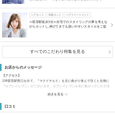
ヘアカット
前髪カット
ヘアトリートメント
≪荻窪駅徒歩3分≫自宅でのスタイリングの事を考えな
がらカットし,伸びてきても扱いやすいスタイルをご提
すべてのこだわり特集を見る
お店からのメッセージ
【アクセス】
JJR荻窪駅西口を出て、『マクドナルド』を左に曲がり進んで頂くと右側に
『セブンイレブン』がございます。セブンイレブンを右に曲がっていただき
『まいばすけっと』がある十字路を左に曲がっていただき進んでいくと左側
続きを見る
にnaluがございます。《荻窪/カット/カラー/白髪/グレイ/パーマ/オーガニッ
ク/髪質改善》
口コミ
【駐車場】
近くにパーキング有り