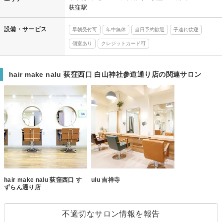
荻窪駅
設備・サービス
早朝受付可
年中無休
当日予約歓迎
子連れ歓迎
個室あり
クレジットカード可
hair make nalu 荻窪西口 白山神社参道通り店の関連サロン
hair make nalu 荻窪西口 す
ulu 吉祥寺
ずらん通り店
不適切なサロン情報を報告