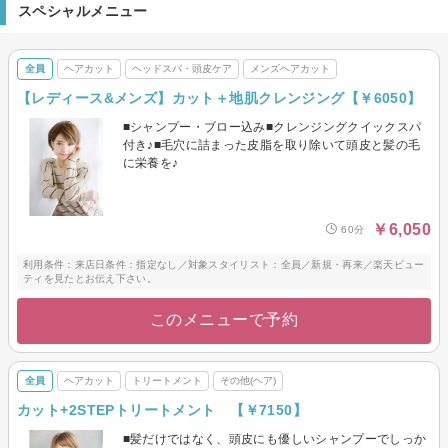
スペシャルメニュー
全員
ヘアカット
ヘッドスパ・頭皮ケア
メンズヘアカット
【レディース&メンズ】カット＋地肌クレンジング【￥6050】
■シャンプー・ブロー込み■クレンジングクイックスパ
付き♪■毛穴に詰まった皮脂を取り除いて頭皮と髪の毛
に栄養を♪
￥6,050
60分
利用条件：来店日条件：指定なし／対象スタイリスト：全員／新規・再来／楽天ビュー
ティを見たとお伝え下さい。
このメニューで予約
全員
ヘアカット
トリートメント
その他(ヘア)
カット+2STEPトリートメント 【￥7150】
■髪だけではなく、頭皮にも優しいシャンプーでしっか