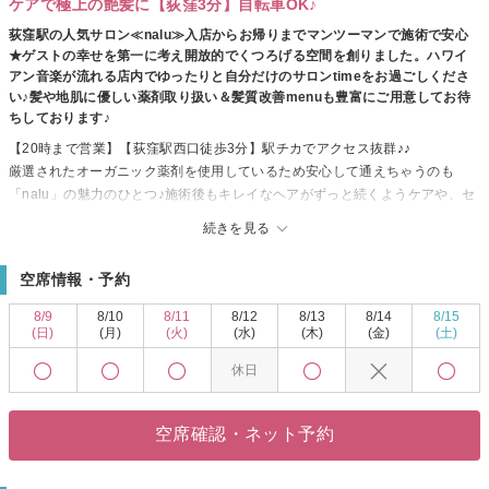
ケアで極上の艶髪に【荻窪3分】自転車OK♪
荻窪駅の人気サロン≪nalu≫入店からお帰りまでマンツーマンで施術で安心
★ゲストの幸せを第一に考え開放的でくつろげる空間を創りました。ハワイ
アン音楽が流れる店内でゆったりと自分だけのサロンtimeをお過ごしくださ
い♪髪や地肌に優しい薬剤取り扱い＆髪質改善menuも豊富にご用意してお待
ちしております♪
【20時まで営業】【荻窪駅西口徒歩3分】駅チカでアクセス抜群♪♪
厳選されたオーガニック薬剤を使用しているため安心して通えちゃうのも
「nalu」の魅力のひとつ♪施術後もキレイなヘアがずっと続くようケアや、セ
ットの仕方などお伝えさせていただきます。
続きを見る
シャンプー台で首に負担が掛かっていたり、辛かった経験はありませんか？
そんなお客様の負担を少しでも軽減できるよう、フルフラットのシャンプー
空席情報・予約
台を使用しております。
当サロンは、お客様の立場に立って接客・対応☆ヘアだけでなく心も満たさ
8/9
8/10
8/11
8/12
8/13
8/14
8/15
れること間違いナシ！この機会にいつもと違う自分を見つけてみませんか？
(日)
(月)
(火)
(水)
(木)
(金)
(土)
是非、「hair make nalu 」へ。お客様とお会いできるのをスタッフ一同、こ
休日
ころより楽しみにしております。
空席確認・ネット予約