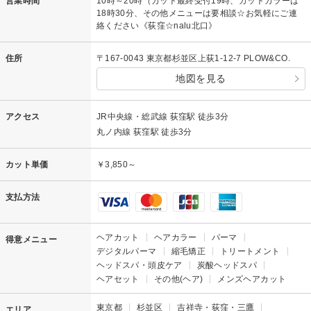
営業時間
10時～20時（カット最終受付19時、カットカラーは
18時30分、その他メニューは要相談☆お気軽にご連
絡ください《荻窪☆nalu北口》
住所
〒167-0043 東京都杉並区上荻1-12-7 PLOW&CO.
地図を見る
アクセス
JR中央線・総武線 荻窪駅 徒歩3分
丸ノ内線 荻窪駅 徒歩3分
カット単価
￥3,850～
支払方法
ヘアカット
ヘアカラー
パーマ
得意メニュー
デジタルパーマ
縮毛矯正
トリートメント
ヘッドスパ・頭皮ケア
炭酸ヘッドスパ
ヘアセット
その他(ヘア)
メンズヘアカット
東京都
杉並区
吉祥寺・荻窪・三鷹
エリア