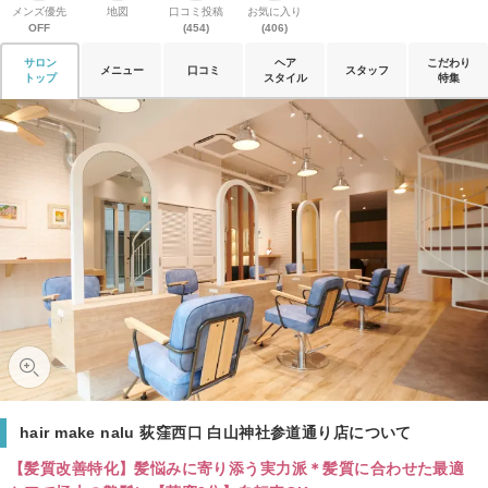
メンズ優先
地図
口コミ投稿
お気に入り
OFF
(454)
(406)
サロン
ヘア
こだわり
メニュー
口コミ
スタッフ
トップ
スタイル
特集
hair make nalu 荻窪西口 白山神社参道通り店について
【髪質改善特化】髪悩みに寄り添う実力派＊髪質に合わせた最適