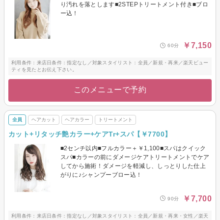
り汚れを落とします■2STEPトリートメント付き■ブロ
ー込！
￥7,150
60分
利用条件：来店日条件：指定なし／対象スタイリスト：全員／新規・再来／楽天ビュー
ティを見たとお伝え下さい。
このメニューで予約
全員
ヘアカット
ヘアカラー
トリートメント
カット+リタッチ艶カラー+ケアTr+スパ【￥7700】
■2センチ以内■フルカラー＋￥1,100■スパはクイック
スパ■カラーの前にダメージケアトリートメントでケア
してから施術！ダメージを軽減し、しっとりした仕上
がりに♪シャンプーブロー込！
￥7,700
90分
利用条件：来店日条件：指定なし／対象スタイリスト：全員／新規・再来・女性／楽天