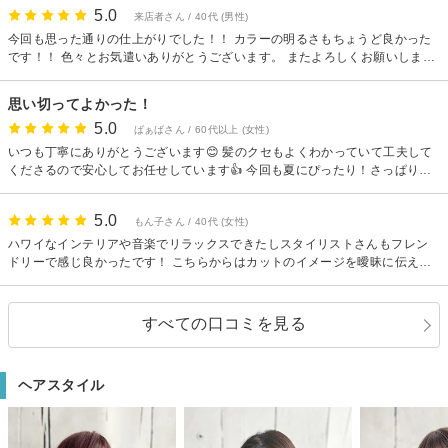
【備考】
5.0
来店者さん / 40代 (男性)
道が分からなければお気軽にお電話下さい♪最初から最後まで経験豊富なスタ
今回も思った通りの仕上がりでした！！ カラーの明るさもちょうど良かった
イリストが担当☆プライベート空間でお待ちしてます♪オーガニック＆ナノミ
です！！ 色々とお気遣いありがとうございます。 またよろしくお願いしま
す。
ストでダメージレスに☆《荻窪☆nalu》
思い切ってよかった！
5.0
ばぁばさん / 60代以上 (女性)
いつも丁寧にありがとうございます😊 髪のクセもよくわかっていて工夫して
くださるので安心してお任せしています👍 今回も夏にぴったり！さっぱりと
切ってもらい、友人にも家族にも大好評でした！
5.0
もん子さん / 40代 (女性)
ハワイなインテリアや音楽でリラックスできたしスタイリストさんもフレン
ドリーで感じ良かったです！ こちらからはカットのイメージを曖昧に伝えた
だけだった(すみません)んですが素敵に仕上げていただきました！ ありがと
うございました(*^_^*)
すべての口コミを見る
ヘアスタイル