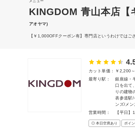
メニュー
KINGDOM 青山本店
アオヤマ)
【￥1,000OFFクーポン有】専門店というわけでは
4.
カット単価：
￥2,200
最寄り駅：
銀座線・
口を出て
りの建物の
表参道駅/
ンズ/メン
営業時間：
【平日】1
◎ 本日空席あり
ポイン