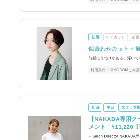
初回
ヘアカット
前髪
似合わせカット＋前髪
前髪にうねりがある、浮いて
利用条件：KINGDOMご
初回
平日
スタッフ
【NAKADA専用
メント ¥11,220
＜Salon Director 