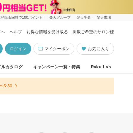
登録＆回答で100ポイント!
楽天グループ
楽天生命
楽天市場
方へ
ヘルプ
お得な情報を受け取る
掲載ご希望のサロン様
ログイン
マイクーポン
お気に入り
イルカタログ
キャンペーン一覧・特集
Raku Lab
5:30