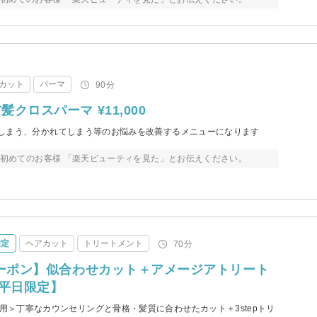
カット
パーマ
90分
クロスパーマ ¥11,000
しまう、分かれてしまう等のお悩みを改善するメニューになります
来店初めてのお客様 「楽天ビューティを見た」とお伝えください。
指定
ヘアカット
トリートメント
70分
クーポン】似合わせカット＋アメージアトリート
【平日限定】
NAKADA専用＞丁寧なカウンセリングと骨格・髪質に合わせたカット＋3stepトリ