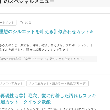
山】のスペシャルメニュー
ートメント
70分
理想のシルエットを叶える】似合わせカット&
ちろんのこと、顔立ち、骨格、毛流、生えグセ、プロポーション、トー
タイルを創ります。頭皮の炭酸クレンジング付き！
来店初めてのお客様 「楽天ビューティを見た」とお伝えください。
メンズヘアカット
メンズ眉カット・眉カラー・脱色(ブリーチ)
の再現性も◎】毛穴、髪に付着した汚れもスッキ
＋眉カット＋クイック炭酸
よるデザインカット！ シャンプーだけでは落としきれない頭皮クレンジン