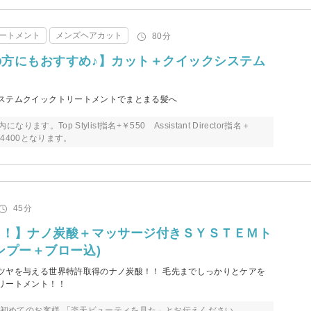
ートメント
メンズヘアカット
80分
方にもおすすめ♪】カット＋クイックシステム
ステムクイックトリートメントでまとまる髪へ
なります。Top Stylist指名+￥550 Assistant Director指名＋
名+￥4400となります。
45分
！！】ナノ炭酸＋マッサージ付きＳＹＳＴＥＭト
ンプー＋ブロー込)
ツヤを与える世界特許取得のナノ炭酸！！ 毛先までしっかりとケアを
リートメント！！
来店初めてのお客様 「楽天ビューティを見た」とお伝えください。