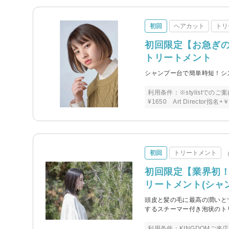
初回
ヘアカット
トリ
初回限定【お急ぎの
トリートメント
シャンプー台で簡単時短！シ
利用条件：※stylistでのご案内に
¥1650 Art Director指
初回
トリートメント
初回限定【業界初
リートメント(シャ
頭皮と髪の毛に最高の潤いと
するスチーマー付き泡状のト
利用条件：KINGDOMご