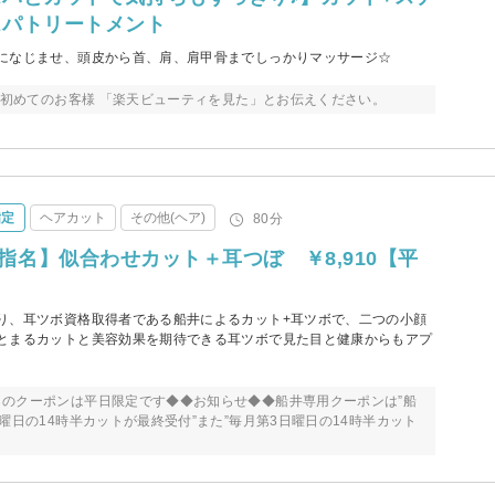
スパトリートメント
になじませ、頭皮から首、肩、肩甲骨までしっかりマッサージ☆
来店初めてのお客様 「楽天ビューティを見た」とお伝えください。
指定
ヘアカット
その他(ヘア)
80分
or船井指名】似合わせカット＋耳つぼ ￥8,910【平
り、耳ツボ資格取得者である船井によるカット+耳ツボで、二つの小顔
とまるカットと美容効果を期待できる耳ツボで見た目と健康からもアプ
のクーポンは平日限定です◆◆お知らせ◆◆船井専用クーポンは”船
曜日の14時半カットが最終受付”また”毎月第3日曜日の14時半カット