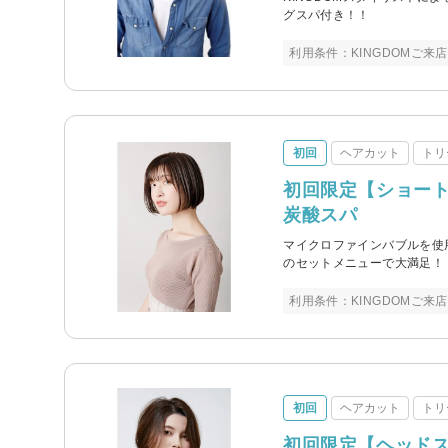
グスパ付き！！
利用条件：KINGDOMご
初回
ヘアカット
トリ
初回限定【ショート
炭酸スパ
マイクロファインバブルを使
のセットメニューで大満足！
利用条件：KINGDOMご
初回
ヘアカット
トリ
初回限定【ヘッドス