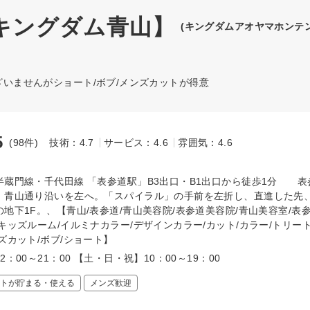
【キングダム青山】
(キングダムアオヤマホンテ
ございませんがショート/ボブ/メンズカットが得意
5
(98件)
技術：4.7
サービス：4.6
雰囲気：4.6
～
半蔵門線・千代田線 「表参道駅」B3出口・B1出口から徒歩1分 表
、青山通り沿いを左へ。「スパイラル」の手前を左折し、直進した先
地下1F。、【青山/表参道/青山美容院/表参道美容院/青山美容室/表参
キッズルーム/イルミナカラー/デザインカラー/カット/カラー/トリー
ズカット/ボブ/ショート】
2：00～21：00 【土・日・祝】10：00～19：00
トが貯まる・使える
メンズ歓迎