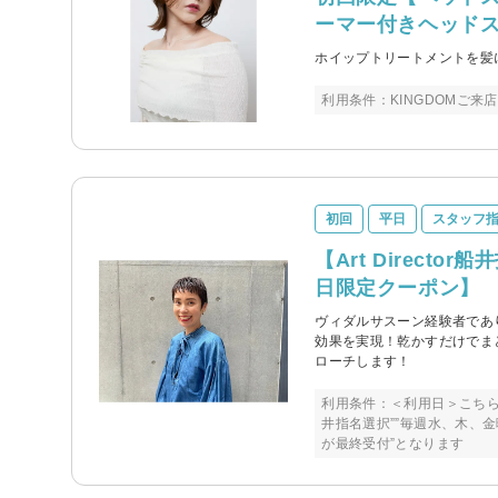
ーマー付きヘッド
ホイップトリートメントを髪
利用条件：KINGDOMご
初回
平日
スタッフ
【Art Direct
日限定クーポン】
ヴィダルサスーン経験者であ
効果を実現！乾かすだけでま
ローチします！
利用条件：＜利用日＞こちら
井指名選択””毎週水、木、金
が最終受付”となります