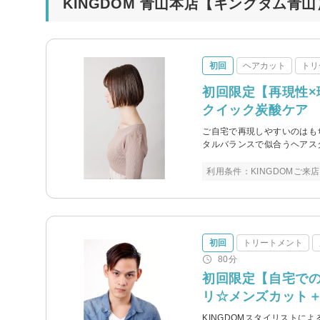
KINGDOM 青山本店【キングダム青
初回
ヘアカット
トリ
初回限定【再現性×
クイック炭酸ケア
ご自宅で再現しやすいのはも
タルバランスで似合うヘアス
利用条件：KINGDOMご
初回
トリートメント
80分
初回限定【自宅で
リ☆メンズカット
KINGDOMスタイリストに