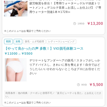
疲労物質を排出！【専用ウォーター→ゲルマ頭皮トリ
ートメント→デコルテ首肩→お流し→お仕上げ】《*専
用ウォーター別途1本￥1728≫
￥13,200
180分
※このメニューはお電話でご予約ください
初回
女性
脱毛・ムダ毛処理
レディースシェービング
【やって良かったの声 多数！】VIO脱毛体験コース
￥11000→￥5500
デリケートなアンダーヘアの脱毛！スタッフがしっか
りアドバイスし、きれいに形を整えます！自分ではど
うしたらいいかわからないところはプロにお任せくだ
さい♪
￥5,500
90分
利用条件：他の特典・クーポンと併用不可／「楽天ビューティを見た」とお伝えくださ
い。
※このメニューはお電話でご予約ください