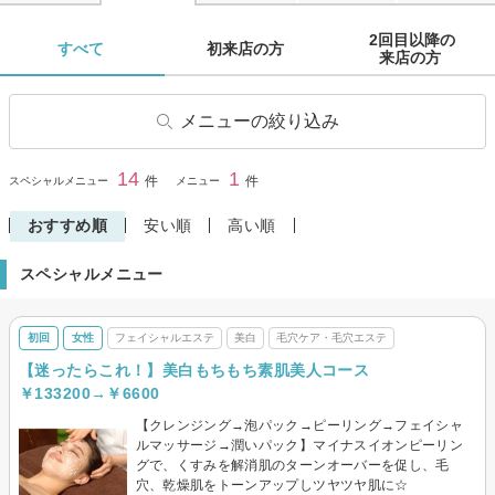
2回目以降の

すべて 
初来店の方 
来店の方 
メニューの絞り込み
フェイシャルエステ
毛穴ケア・毛穴エステ
14
1
閉じる
件
件
スペシャルメニュー
メニュー
美白
エイジングケア・リフトアッ
プ
おすすめ順
安い順
高い順
ボディエステ
痩身・ダイエット
スペシャルメニュー
脱毛・ムダ毛処理
顔脱毛
レディースシェービング
骨格・骨盤矯正
初回
女性
フェイシャルエステ
美白
毛穴ケア・毛穴エステ
【迷ったらこれ！】美白もちもち素肌美人コース
￥133200→￥6600
【クレンジング→泡パック→ピーリング→フェイシャ
ルマッサージ→潤いパック】マイナスイオンピーリン
グで、くすみを解消肌のターンオーバーを促し、毛
穴、乾燥肌をトーンアップしツヤツヤ肌に☆