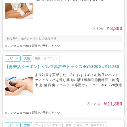
￥8,800
30分
利用条件：他のクーポンとの併用不可
※このメニューはお電話でご予約ください
リピート
女性
痩身・ダイエット
【再来店クーポン】ゲルマ温浴デトックス★¥13200→¥11880
より効果を実感したい方におすすめ！心地良いハンド
ケアでリンパを流し筋肉の緊張緩和◎施術範囲：首.背
中.肩.腰.両腕.デコルテ ※専用ウォーター1本¥1728別途
￥11,880
120分
※このメニューはお電話でご予約ください
リピート
女性
フェイシャルエステ
美白
毛穴ケア・毛穴エステ