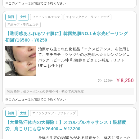
※このメニューはお電話でご予約ください
初回
女性
フェイシャルエステ
エイジングケア・リフトアップ
毛穴ケア・毛穴エステ
【透明感あふれるツヤ肌に】韓国艶肌NO.1★水光ピーリング
初回¥16500→¥8250
治療から生まれた化粧品「エクスビアンス」を使用し
て、モチモチ・ツヤツヤの水光肌へ☆クレンジング→
パック→ピール/中和/鎮静＆ビタミン補充→リフト
UP→お仕上げ
￥8,250
120分
利用条件：他クーポンとの併用不可・初めての方限定
※このメニューはお電話でご予約ください
初回
女性
エイジングケア・リフトアップ
【大量発汗体内の大掃除！】スカルプルネッサンス！眼精疲
労、肩こりにも◎￥26400→￥13200
身体の毛穴の約50％がある頭皮から、体内に溜まった