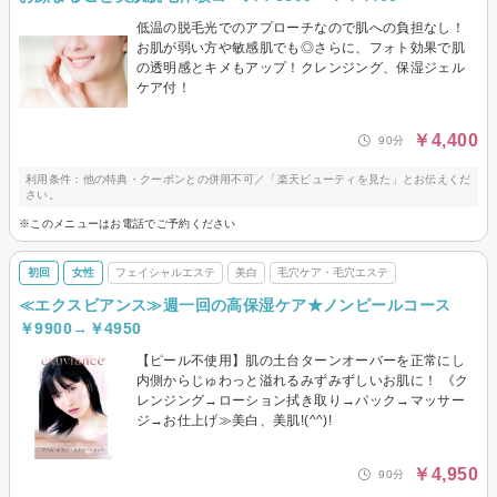
低温の脱毛光でのアプローチなので肌への負担なし！
お肌が弱い方や敏感肌でも◎さらに、フォト効果で肌
の透明感とキメもアップ！クレンジング、保湿ジェル
ケア付！
￥4,400
90分
利用条件：他の特典・クーポンとの併用不可／「楽天ビューティを見た」とお伝えくだ
さい。
※このメニューはお電話でご予約ください
初回
女性
フェイシャルエステ
美白
毛穴ケア・毛穴エステ
≪エクスビアンス≫週一回の高保湿ケア★ノンピールコース
￥9900→￥4950
【ピール不使用】肌の土台ターンオーバーを正常にし
内側からじゅわっと溢れるみずみずしいお肌に！ 《ク
レンジング→ローション拭き取り→パック→マッサー
ジ→お仕上げ≫美白、美肌!(^^)!
￥4,950
90分