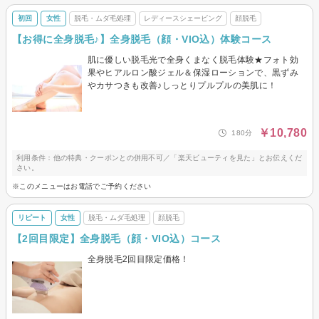
初回
女性
脱毛・ムダ毛処理
レディースシェービング
顔脱毛
【お得に全身脱毛♪】全身脱毛（顔・VIO込）体験コース
肌に優しい脱毛光で全身くまなく脱毛体験★フォト効
果やヒアルロン酸ジェル＆保湿ローションで、黒ずみ
やカサつきも改善♪しっとりプルプルの美肌に！
￥10,780
180分
利用条件：他の特典・クーポンとの併用不可／「楽天ビューティを見た」とお伝えくだ
さい。
※このメニューはお電話でご予約ください
リピート
女性
脱毛・ムダ毛処理
顔脱毛
【2回目限定】全身脱毛（顔・VIO込）コース
全身脱毛2回目限定価格！