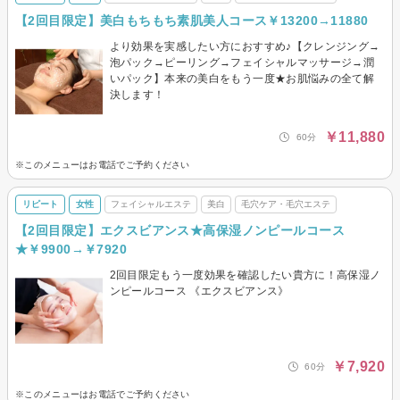
【2回目限定】美白もちもち素肌美人コース￥13200→11880
より効果を実感したい方におすすめ♪【クレンジング→
泡パック→ピーリング→フェイシャルマッサージ→潤
いパック】本来の美白をもう一度★お肌悩みの全て解
決します！
￥11,880
60分
※このメニューはお電話でご予約ください
リピート
女性
フェイシャルエステ
美白
毛穴ケア・毛穴エステ
【2回目限定】エクスビアンス★高保湿ノンピールコース
★￥9900→￥7920
2回目限定もう一度効果を確認したい貴方に！高保湿ノ
ンピールコース 《エクスビアンス》
￥7,920
60分
※このメニューはお電話でご予約ください