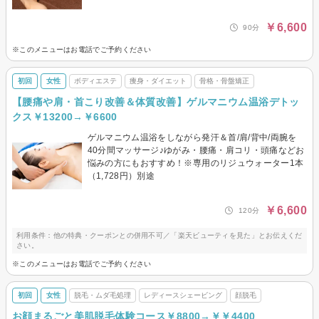
￥6,600
90分
※このメニューはお電話でご予約ください
初回
女性
ボディエステ
痩身・ダイエット
骨格・骨盤矯正
【腰痛や肩・首こり改善＆体質改善】ゲルマニウム温浴デトッ
クス￥13200→￥6600
ゲルマニウム温浴をしながら発汗＆首/肩/背中/両腕を
40分間マッサージ♪ゆがみ・腰痛・肩コリ・頭痛などお
悩みの方にもおすすめ！※専用のリジュウォーター1本
（1,728円）別途
￥6,600
120分
利用条件：他の特典・クーポンとの併用不可／「楽天ビューティを見た」とお伝えくだ
さい。
※このメニューはお電話でご予約ください
初回
女性
脱毛・ムダ毛処理
レディースシェービング
顔脱毛
お顔まるごと美肌脱毛体験コース￥8800→￥￥4400