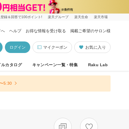
登録＆回答で100ポイント!
楽天グループ
楽天生命
楽天市場
方へ
ヘルプ
お得な情報を受け取る
掲載ご希望のサロン様
ログイン
マイクーポン
お気に入り
イルカタログ
キャンペーン一覧・特集
Raku Lab
5:30