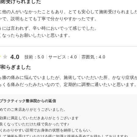
施術受けられました
に他の人がいなかったこともあり、とても安心して施術受けられまし
かで、説明もとても丁寧で分かりやすかったです。
うには言われず、辛い時においでって感じでした。
くなったらお願いしたいと思います。
4.0
技術：5.0
サービス：4.0
雰囲気：4.0
が和らぎました
ら膝の痛みに悩んでいましたが、施術していただいた所、かなり症状
らくる痛みだったみたいなので、定期的に調整に通いたいと思います
プラクティック整体院からの返信
めてのご来店ありがとうございました。
効果に満足していただきありがとうございます
良くなっていただけた様で良かったです♪
くわかりやすい説明でお身体の状態を納得してもらい、
して施術を受けていただける様に知識と技術を高めてお待ちしておりますね。