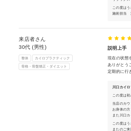
この度はう
施術担当 
来店者さん
30代 (男性)
説明上手
現在の状態
整体
カイロプラクティック
ありがとう
骨格・骨盤矯正・ダイエット
定期的に行
川口カイロ
この度は初
当店のカウ
お身体の方
また川口カ
この度はう
またのご来