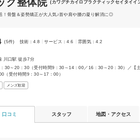
ック整体院
(カワグチカイロプラクティックセイタイイン
活！骨盤＆姿勢矯正が大人気♪首や肩や腰の凝り解消に◎
4
(5件)
技術：4.8
サービス：4.6
雰囲気：4.2
～
 川口駅 徒歩7分
：30～20：30（受付時間9：30～14：00／16：30～20：30）／【
：00（受付時間9：30～17：00）
メンズ歓迎
口コミ
スタッフ
地図・アクセス