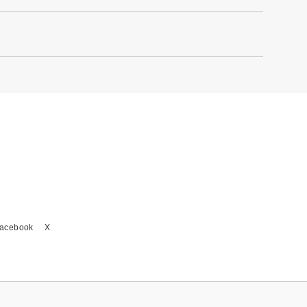
acebook
X