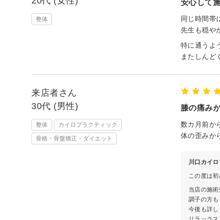
20代 (女性)
安心して
同じ時間帯
整体
先生も穏や
特に通うよ
またしんど
来店者さん
30代 (男性)
膝の痛み
数カ月前か
整体
カイロプラクティック
体の歪みか
骨格・骨盤矯正・ダイエット
川口カイロ
この度は初
当店の施術
調子の方も
今後も詳し
リラックス