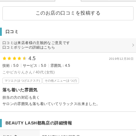
このお店の口コミを投稿する
口コミ
口コミは来店者様の主観的なご意見です
口コミポリシーの詳細はこちら
4.5
2019年12月30日
技術：5.0
サービス：5.0
雰囲気：4.5
こやピカりんさん / 40代 (女性)
マツエク(まつげエクステ)
その他メニュー(まつげ)
落ち着いた雰囲気
担当の方の対応も良く
サロンの雰囲気も落ち着いていてリラックス出来ました。
BEAUTY LASH都島店の詳細情報