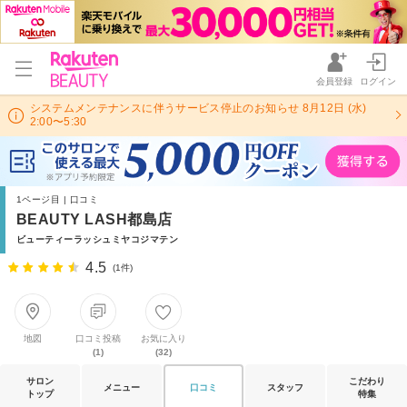
会員登録
ログイン
システムメンテナンスに伴うサービス停止のお知らせ 8月12日 (水)
2:00〜5:30
1ページ目 | 口コミ
BEAUTY LASH都島店
ビューティーラッシュミヤコジマテン
4.5
(1件)
地図
口コミ投稿
お気に入り
(1)
(32)
サロン
こだわり
メニュー
口コミ
スタッフ
トップ
特集