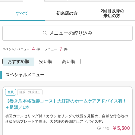
2回目以降の

すべて 
初来店の方 
来店の方 
メニューの絞り込み
爪・ネイルケア
自爪・深爪矯正
4
7
閉じる
件
件
スペシャルメニュー
メニュー
その他(ネイル)
おすすめ順
安い順
高い順
スペシャルメニュー
全員
自爪・深爪矯正
【巻き爪本格改善コース】大好評のホームケアアドバイス有！
＋足湯／1本
初回カウンセリング付！カウンセリングで状態を見極め、自然な付心地の
形状記憶プレートで矯正。大好評の再発防止アドバイス有♪
￥5,500
60分