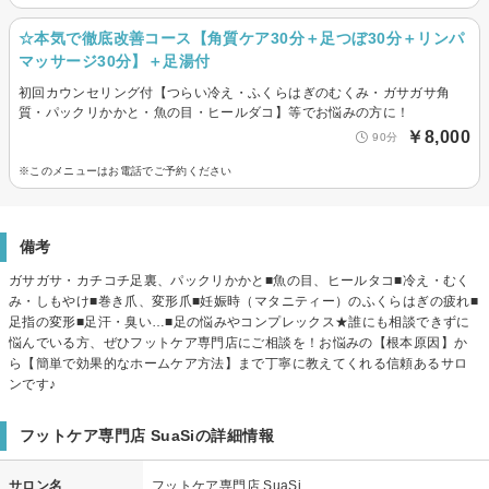
☆本気で徹底改善コース【角質ケア30分＋足つぼ30分＋リンパ
マッサージ30分】＋足湯付
初回カウンセリング付【つらい冷え・ふくらはぎのむくみ・ガサガサ角
質・パックリかかと・魚の目・ヒールダコ】等でお悩みの方に！
￥8,000
90分
※このメニューはお電話でご予約ください
備考
ガサガサ・カチコチ足裏、パックリかかと■魚の目、ヒールタコ■冷え・むく
み・しもやけ■巻き爪、変形爪■妊娠時（マタニティー）のふくらはぎの疲れ■
足指の変形■足汗・臭い…■足の悩みやコンプレックス★誰にも相談できずに
悩んでいる方、ぜひフットケア専門店にご相談を！お悩みの【根本原因】か
ら【簡単で効果的なホームケア方法】まで丁寧に教えてくれる信頼あるサロ
ンです♪
フットケア専門店 SuaSiの詳細情報
サロン名
フットケア専門店 SuaSi