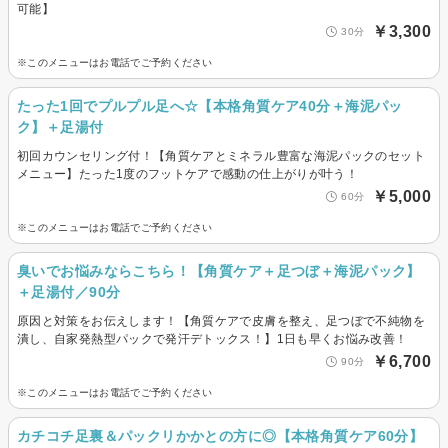
可能】
￥3,300
30分
※このメニューはお電話でご予約ください
たった1回でプルプル足へ☆【本格角質ケア40分＋海泥パッ
ク】＋足湯付
初回カウンセリング付！【角質ケアとミネラル豊富な海泥パックのセット
メニュー】たった1度のフットケアで感動の仕上がりが叶う！
￥5,000
60分
※このメニューはお電話でご予約ください
臭いでお悩みならこちら！【角質ケア＋足つぼ＋海泥パック】
＋足湯付／90分
原因と対策をお伝えします！【角質ケアで皮膚を整え、足つぼで不純物を
潰し、自家発熱型パックで発汗デトックス！】1日も早くお悩み改善！
￥6,700
90分
※このメニューはお電話でご予約ください
カチコチ足裏＆パックリかかとの方に◎【本格角質ケア60分】