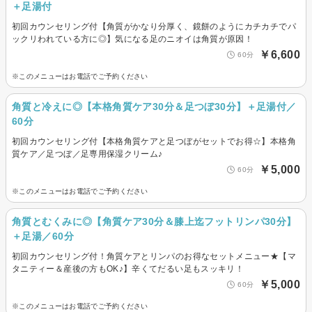
＋足湯付
初回カウンセリング付【角質がかなり分厚く、鏡餅のようにカチカチでパ
ックリわれている方に◎】気になる足のニオイは角質が原因！
￥6,600
60分
※このメニューはお電話でご予約ください
角質と冷えに◎【本格角質ケア30分＆足つぼ30分】＋足湯付／
60分
初回カウンセリング付【本格角質ケアと足つぼがセットでお得☆】本格角
質ケア／足つぼ／足専用保湿クリーム♪
￥5,000
60分
※このメニューはお電話でご予約ください
角質とむくみに◎【角質ケア30分＆膝上迄フットリンパ30分】
＋足湯／60分
初回カウンセリング付！角質ケアとリンパのお得なセットメニュー★【マ
タニティー＆産後の方もOK♪】辛くてだるい足もスッキリ！
￥5,000
60分
※このメニューはお電話でご予約ください