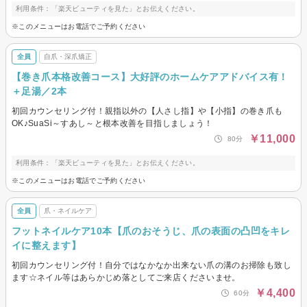
利用条件：「楽天ビューティを見た」とお伝えください。
※このメニューはお電話でご予約ください
全員
自爪・深爪矯正
【巻き爪本格改善コース】大好評のホームケアアドバイス有！
＋足湯／2本
初回カウンセリング付！親指以外の【人さし指】や【小指】の巻き爪も
OK♪SuaSi～すあし～と根本改善を目指しましょう！
￥11,000
80分
利用条件：「楽天ビューティを見た」とお伝えください。
※このメニューはお電話でご予約ください
全員
爪・ネイルケア
フットネイルケア10本【爪のおそうじ、爪の表面の凸凹をキレ
イに整えます】
初回カウンセリング付！自分ではなかなか出来ない爪の溝のお掃除も致し
ます☆ネイル等はあらかじめ落としてご来店くださいませ。
￥4,400
60分