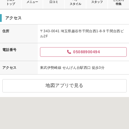
メニュー
口コミ
スタッフ
トップ
スタイル
特集
アクセス
住所
〒343-0041 埼玉県越谷市千間台西1-8-9 千間台西ビ
ル2F
電話番号
05088900494
アクセス
東武伊勢崎線 せんげん台駅西口 徒歩3分
地図アプリで見る