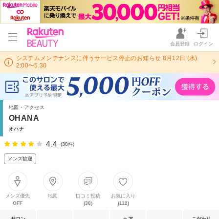
会員登録
ログイン
システムメンテナンスに伴うサービス停止のお知らせ 8月12日 (水)
2:00〜5:30
地図・アクセス
OHANA
オハナ
4.4
(38件)
メンズ歓迎
メンズ優先
地図
口コミ投稿
お気に入り
OFF
(38)
(112)
サロン
ヘア
こだわり