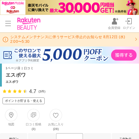
会員登録
ログイン
システムメンテナンスに伴うサービス停止のお知らせ 8月12日 (水)
2:00〜5:30
1ページ目 | 口コミ
エスポワ
エスポワ
4.7
(3件)
ポイントが貯まる・使える
地図
口コミ投稿
お気に入り
(3)
(28)
サロン
こだわり