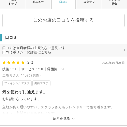
メニュー
口コミ
スタッフ
トップ
特集
このお店の口コミを投稿する
口コミ
口コミは来店者様の主観的なご意見です
口コミポリシーの詳細はこちら
5.0
2021年10月25日
技術：5.0
サービス：5.0
雰囲気：5.0
エモリさん / 40代 (男性)
フェイシャルエステ
美白エステ
気を使わずに通えます。
お世話になっています。
立地が良く通いやすい、スタッフさんもフレンドリーで落ち着きます。
トイレ、玄関まわりもキレイです。
続きを見る
エスポワからの返信