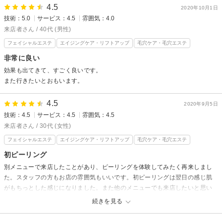
4.5
エモリ様
2020年10月1日
技術：5.0
サービス：4.5
雰囲気：4.0
いつもご来店頂きまして誠にありがとうございます。
来店者さん / 40代 (男性)
また、嬉しい口コミを投稿して頂きありがとうございます！
次回のご予約もありがとうございます^ ^
フェイシャルエステ
エイジングケア・リフトアップ
毛穴ケア・毛穴エステ
ご来店楽しみにお待ちしております。
非常に良い
効果も出てきて、すごく良いです。
また行きたいとおもいます。
4.5
2020年9月5日
技術：4.5
サービス：4.5
雰囲気：4.5
来店者さん / 30代 (女性)
フェイシャルエステ
エイジングケア・リフトアップ
毛穴ケア・毛穴エステ
初ピーリング
別メニューで来店したことがあり、ピーリングを体験してみたく再来しまし
た。スタッフの方もお店の雰囲気もいいです。初ピーリングは翌日の感じ肌
がもちっとした感じになりました。また他のメニューでも来店したいと思い
ます。
続きを見る