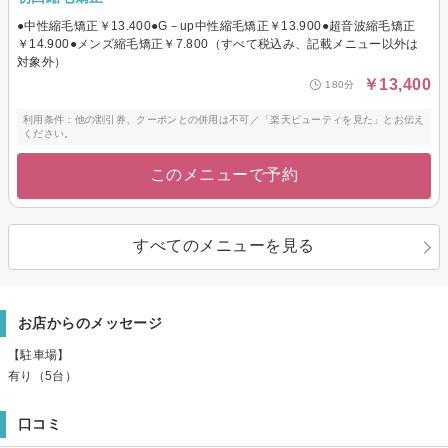
●中性縮毛矯正￥13.400●G－up中性縮毛矯正￥13.900●超音波縮毛矯正
￥14.900●メンズ縮毛矯正￥7.800（すべて税込み、記載メニュー以外は
対象外）
￥13,400
180分
利用条件：他の割引券、クーポンとの併用は不可／「楽天ビューティを見た」とお伝え
ください。
このメニューで予約
すべてのメニューを見る
お店からのメッセージ
【駐車場】
有り（5台）
口コミ