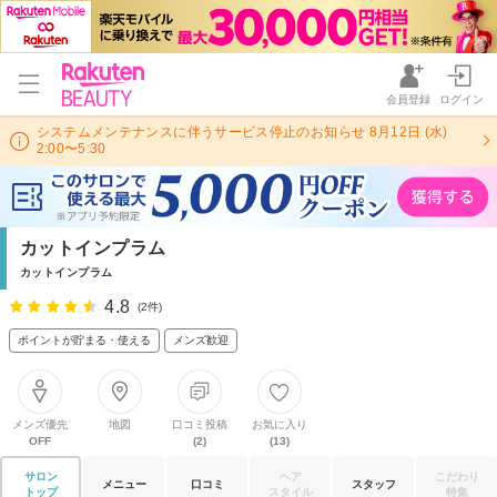
会員登録
ログイン
システムメンテナンスに伴うサービス停止のお知らせ 8月12日 (水)
2:00〜5:30
カットインプラム
カットインプラム
4.8
(2件)
ポイントが貯まる・使える
メンズ歓迎
メンズ優先
地図
口コミ投稿
お気に入り
OFF
(2)
(13)
サロン
ヘア
こだわり
メニュー
口コミ
スタッフ
トップ
スタイル
特集