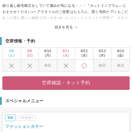
繰り返し縮毛矯正をしていて傷みが気になる・・・『カットインプラム』に
おまかせください♪ヘアスタイルのご提案はもちろん、髪と地肌ケアにもこだ
わった髪に優しい施術を行います♪ゆったりとしたリラックス空間で、スタイ
ルチェンジ＆美髪を叶えませんか？女性・男性問わず、幅広い年代の方のニ
続きを見る
ーズにお応えいたします☆
【ハイクオリティな縮毛矯正体験を！！】
空席情報・予約
髪と頭皮の健康を考えた厳選メニューを多数ご用意しています。こだわり抜
いた縮毛矯正は、納得・安心の保障付！！おすすめの「中性縮毛矯正」は、
8/8
8/9
8/10
8/11
8/12
8/13
8/14
ノンアルカリの薬剤で髪をいたわりながらしっかり伸ばします。髪が傷むか
(土)
(日)
(月)
(火)
(水)
(木)
(金)
らと、今まであきらめていたスタイルへもダメージレスでチャレンジを☆
休日
休日
休日
『カットインプラム』の優しい施術で思いっきりイメージチェンジしません
か？
空席確認・ネット予約
スペシャルメニュー
初回
ヘアカラー
ファッションカラー