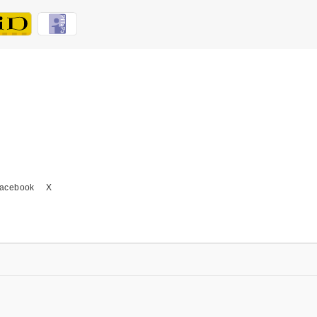
acebook
X