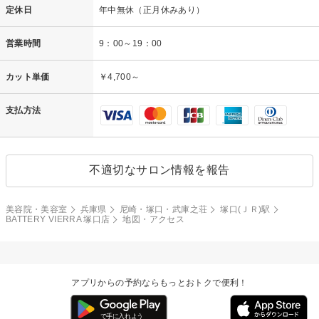
定休日
年中無休（正月休みあり）
営業時間
9：00～19：00
カット単価
￥4,700～
支払方法
不適切なサロン情報を報告
美容院・美容室
兵庫県
尼崎・塚口・武庫之荘
塚口(ＪＲ)駅
BATTERY VIERRA 塚口店
地図・アクセス
アプリからの予約ならもっとおトクで便利！