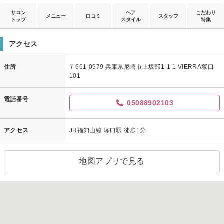
サロン
ヘア
こだわり
メニュー
口コミ
スタッフ
トップ
スタイル
特集
アクセス
住所
〒661-0979 兵庫県尼崎市上坂部1-1-1 VIERRA塚口
101
電話番号
05088902103
アクセス
JR福知山線 塚口駅 徒歩1分
地図アプリで見る