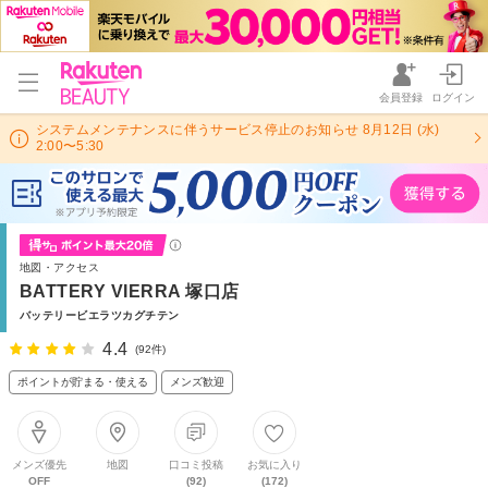
会員登録
ログイン
システムメンテナンスに伴うサービス停止のお知らせ 8月12日 (水)
2:00〜5:30
地図・アクセス
BATTERY VIERRA 塚口店
バッテリービエラツカグチテン
4.4
(92件)
ポイントが貯まる・使える
メンズ歓迎
メンズ優先
地図
口コミ投稿
お気に入り
OFF
(92)
(172)