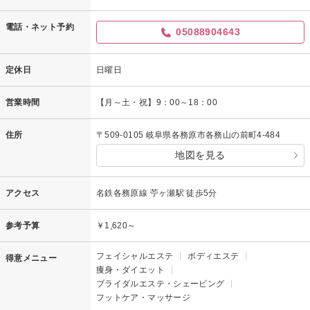
電話・ネット予約
05088904643
定休日
日曜日
営業時間
【月～土・祝】9：00～18：00
住所
〒509-0105 岐阜県各務原市各務山の前町4-484
地図を見る
アクセス
名鉄各務原線 苧ヶ瀬駅 徒歩5分
参考予算
￥1,620～
フェイシャルエステ
ボディエステ
得意メニュー
痩身・ダイエット
ブライダルエステ・シェービング
フットケア・マッサージ