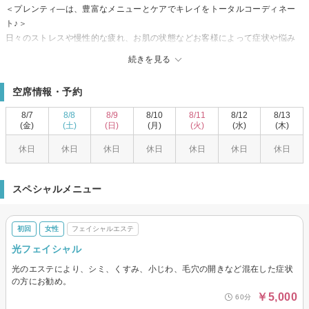
＜プレンティ―は、豊富なメニューとケアでキレイをトータルコーディネー
ト♪＞
日々のストレスや慢性的な疲れ、お肌の状態などお客様によって症状や悩み
は様々。その悩みや痛みから解放される事で、その人がもつ本来の美しさを
続きを見る
取り戻します！
＜親身なカウンセリングとアットホームな雰囲気＞
空席情報・予約
セラピストがお客様のお悩みとじっくり向き合い、心と身体に語りかけ、お
疲れの体をじっくり癒します。一人一人の体質や、その時の体調に合わせた
8/7
8/8
8/9
8/10
8/11
8/12
8/13
施術を提案し、美しさを輝かせます☆初めてでもくつろいでいただける、居
(金)
(土)
(日)
(月)
(火)
(水)
(木)
心地のいいサロン♪心が安らげる場所を目指しておりますので、緊張せずリラ
休日
休日
休日
休日
休日
休日
休日
ックスしながら施術が受けられます☆
ちょっとリフレッシュしたいときでも、ぜひお気軽にご利用下さいませ♪お客
様のご来店を、スタッフ一同心よりお待ちしております。
スペシャルメニュー
初回
女性
フェイシャルエステ
光フェイシャル
光のエステにより、シミ、くすみ、小じわ、毛穴の開きなど混在した症状
の方にお勧め。
￥5,000
60分