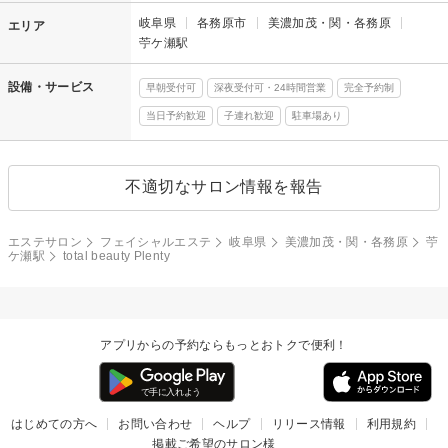
岐阜県
各務原市
美濃加茂・関・各務原
エリア
苧ケ瀬駅
設備・サービス
早朝受付可
深夜受付可・24時間営業
完全予約制
当日予約歓迎
子連れ歓迎
駐車場あり
不適切なサロン情報を報告
エステサロン
フェイシャルエステ
岐阜県
美濃加茂・関・各務原
苧
ケ瀬駅
total beauty Plenty
アプリからの予約ならもっとおトクで便利！
はじめての方へ
お問い合わせ
ヘルプ
リリース情報
利用規約
掲載ご希望のサロン様