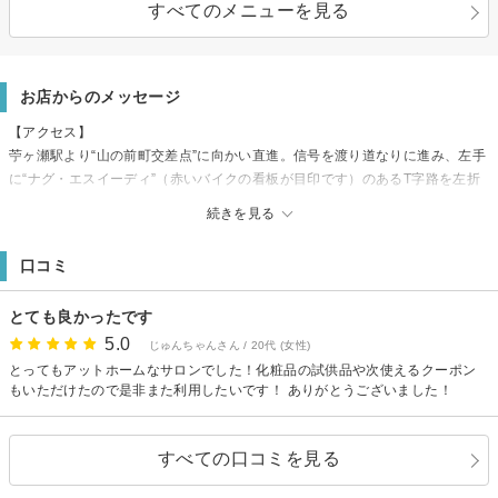
すべてのメニューを見る
お店からのメッセージ
【アクセス】
苧ヶ瀬駅より“山の前町交差点”に向かい直進。信号を渡り道なりに進み、左手
に“ナグ・エスイーディ”（赤いバイクの看板が目印です）のあるT字路を左折
し直進。次の角を右折したすぐ右手に当サロンがございます。
続きを見る
【駐車場】
あり
口コミ
とても良かったです
5.0
じゅんちゃんさん / 20代 (女性)
とってもアットホームなサロンでした！化粧品の試供品や次使えるクーポン
もいただけたので是非また利用したいです！ ありがとうございました！
すべての口コミを見る