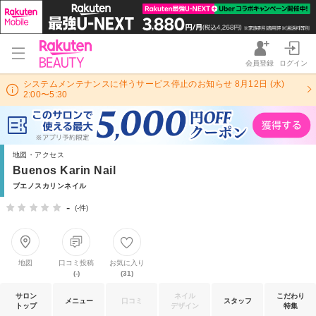
会員登録
ログイン
システムメンテナンスに伴うサービス停止のお知らせ 8月12日 (水)
2:00〜5:30
地図・アクセス
Buenos Karin Nail
ブエノスカリンネイル
-
(-件)
地図
口コミ投稿
お気に入り
(-)
(31)
サロン
ネイル
こだわり
メニュー
口コミ
スタッフ
トップ
デザイン
特集