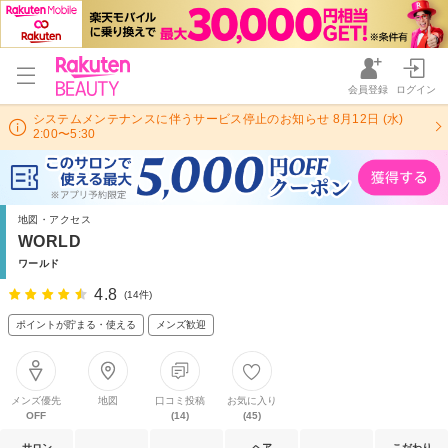
会員登録
ログイン
システムメンテナンスに伴うサービス停止のお知らせ 8月12日 (水)
2:00〜5:30
地図・アクセス
WORLD
ワールド
4.8
(14件)
ポイントが貯まる・使える
メンズ歓迎
メンズ優先
地図
口コミ投稿
お気に入り
OFF
(14)
(45)
サロン
ヘア
こだわり