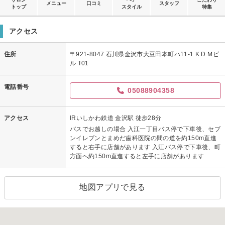
メニュー
口コミ
スタッフ
トップ
スタイル
特集
アクセス
住所
〒921-8047 石川県金沢市大豆田本町ハ11-1 K.D.Mビ
ル T01
電話番号
05088904358
アクセス
IRいしかわ鉄道 金沢駅 徒歩28分
バスでお越しの場合 入江一丁目バス停で下車後、セブ
ンイレブンとまめだ歯科医院の間の道を約150m直進
すると右手に店舗があります 入江バス停で下車後、町
方面へ約150m直進すると左手に店舗があります
地図アプリで見る