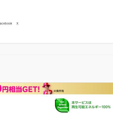
acebook
X