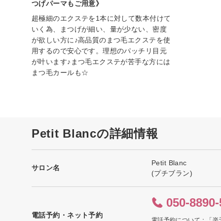
つげパーマもご用意》
超極細のエクステを1本に対して数本付けて
いく為、まつげが細い、量が少ない、密度
が欲しい方に♪高品質のまつ毛エクステを使
用するので安心です。理想のパッチリ目元
が叶います♪まつ毛エクステが苦手な方には
まつ毛カールも☆
Petit Blancの詳細情報
Petit Blanc
サロン名
(プチブラン)
050-8890-
電話予約・ネット予約
電話予約について：「楽