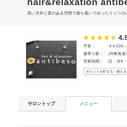
hair&relaxation antib
高い天井と梁のある空間で落ち着いてゆったりくつろ
4.
予算：
￥4,320
最寄り駅：
JR東海道
営業時間：
日・月9：
ポイントが貯まる・使える
サロントップ
メニュー