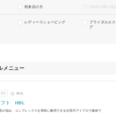
初来店の方
2回目以降の来
レディースシェービング
ブライダルエス
グ
ペシャルメニュー
テ)
90分
フト HBL
毛の悩み、コンプレックスを簡単に解消できる次世代アイブロウ施術で