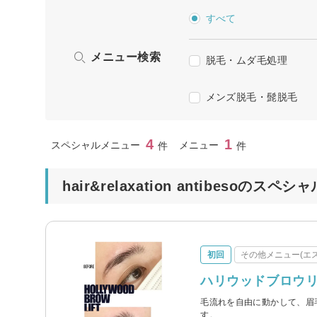
すべて
メニュー検索
脱毛・ムダ毛処理
メンズ脱毛・髭脱毛
4
1
スペシャルメニュー
メニュー
件
件
hair&relaxation antibesoのス
初回
その他メニュー(エス
ハリウッドブロウリ
毛流れを自由に動かして、眉
す。