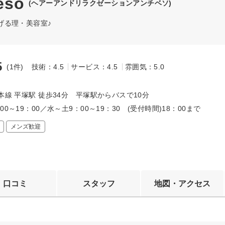
eso
(ヘアーアンドリラクゼーションアンチベソ)
げる理・美容室♪
5
(1件)
技術：4.5
サービス：4.5
雰囲気：5.0
～
本線 平塚駅 徒歩34分 平塚駅からバスで10分
00～19：00／水～土9：00～19：30 (受付時間)18：00まで
メンズ歓迎
口コミ
スタッフ
地図・アクセス