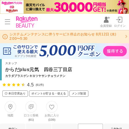
会員登録
ログイン
システムメンテナンスに伴うサービス停止のお知らせ 8月12日 (水)
2:00〜5:30
スタッフ
からだplus元気 四谷三丁目店
カラダプラスゲンキヨツヤサンチョウメテン
4.5
(61件)
◎ 本日空席あり
ポイントが貯まる・使える
メンズ歓迎
地図
口コミ投稿
お気に入り
(61)
(130)
サロン
こだわり