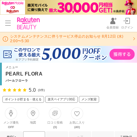
会員登録
ログイン
システムメンテナンスに伴うサービス停止のお知らせ 8月12日 (水)
2:00〜5:30
メニュー
PEARL FLORA
パールフローラ
5.0
(3件)
ポイントが貯まる・使える
楽天ペイアプリ対応
メンズ歓迎
メンズ優先
地図
口コミ投稿
お気に入り
OFF
(3)
(40)
サロン
ヘア
こだわり