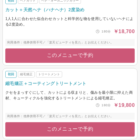
初回
ヘアカット
ヘナ・オーガニックカラー
カット＋天然ヘナ（ハナヘナ）2度染め
1人1人に合わせた似合わせカットと科学的な物を使用していないヘナによ
る2度染め。
￥18,700
180分
利用条件：他券併用不可／「楽天ビューティを見た」とお伝えください。
このメニューで予約
初回
縮毛矯正
トリートメント
縮毛矯正＋コーティングトリートメント
クセをまっすぐにして、カットによる収まりと、傷みを最小限に抑えた商
材、キューティクルを強化するトリートメントによる縮毛矯正。
￥19,800
180分
利用条件：他券併用不可／「楽天ビューティを見た」とお伝えください。
このメニューで予約