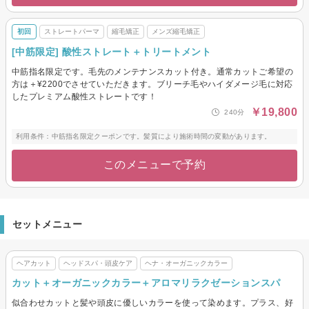
初回
ストレートパーマ
縮毛矯正
メンズ縮毛矯正
[中筋限定] 酸性ストレート＋トリートメント
中筋指名限定です。毛先のメンテナンスカット付き。通常カットご希望の
方は＋¥2200でさせていただきます。ブリーチ毛やハイダメージ毛に対応
したプレミアム酸性ストレートです！
￥19,800
240分
利用条件：中筋指名限定クーポンです。髪質により施術時間の変動があります。
このメニューで予約
セットメニュー
ヘアカット
ヘッドスパ・頭皮ケア
ヘナ・オーガニックカラー
カット＋オーガニックカラー＋アロマリラクゼーションスパ
似合わせカットと髪や頭皮に優しいカラーを使って染めます。プラス、好