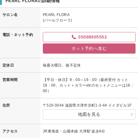
PEARL FLORAの詳細情報
サロン名
PEARL FLORA
(パールフローラ)
電話・ネット予約
05088905552
ネット予約へ進む
定休日
毎週火曜日、後不定休
営業時間
【平日・休日】9：00～19：00（最終受付 カット
19：00、カット＋カラーetcのセットメニューは18：
00）
住所
〒520-0044 滋賀県大津市京町1-3-44 イイダビル1F
地図を見る
アクセス
JR東海道・山陽本線 大津駅 徒歩6分