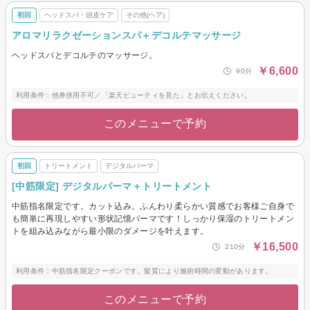
初回
ヘッドスパ・頭皮ケア
その他(ヘア)
アロマリラクゼーションスパ＋デコルテマッサージ
ヘッドスパとデコルテのマッサージ。
￥6,600
90分
利用条件：他券併用不可／「楽天ビューティを見た」とお伝えください。
このメニューで予約
初回
トリートメント
デジタルパーマ
[中筋限定] デジタルパーマ＋トリートメント
中筋指名限定です。カット込み。ふんわり柔らかい質感でお客様ご自身で
も簡単に再現しやすい形状記憶パーマです！しっかり保湿のトリートメン
トを組み込みながら最小限のダメージを叶えます。
￥16,500
210分
利用条件：中筋指名限定クーポンです。髪質により施術時間の変動があります。
このメニューで予約