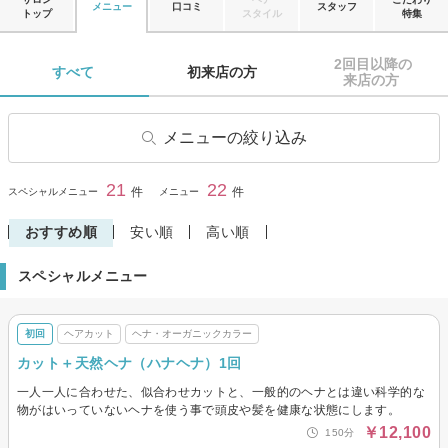
メニュー
口コミ
スタッフ
トップ
スタイル
特集
2回目以降の

すべて 
初来店の方 
来店の方 
メニューの絞り込み
ヘアカット
前髪カット
21
22
閉じる
件
件
スペシャルメニュー
メニュー
ヘアカラー
リタッチカラー
おすすめ順
安い順
高い順
ヘナ・オーガニックカラー
パーマ
スペシャルメニュー
デジタルパーマ
縮毛矯正
ストレートパーマ
トリートメント
初回
ヘアカット
ヘナ・オーガニックカラー
ヘッドスパ・頭皮ケア
その他(ヘア)
カット＋天然ヘナ（ハナヘナ）1回
メンズヘアカット
メンズヘアカラー
一人一人に合わせた、似合わせカットと、一般的のヘナとは違い科学的な
メンズ縮毛矯正
物がはいっていないヘナを使う事で頭皮や髪を健康な状態にします。
￥12,100
150分