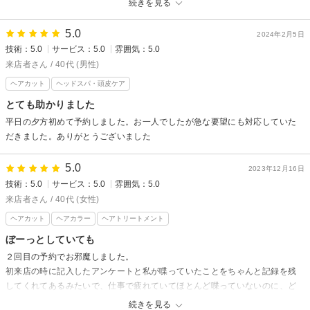
続きを見る
5.0
2024年2月5日
技術：5.0
サービス：5.0
雰囲気：5.0
来店者さん / 40代 (男性)
ヘアカット
ヘッドスパ・頭皮ケア
とても助かりました
平日の夕方初めて予約しました。お一人でしたが急な要望にも対応していた
だきました。ありがとうございました
5.0
2023年12月16日
技術：5.0
サービス：5.0
雰囲気：5.0
来店者さん / 40代 (女性)
ヘアカット
ヘアカラー
ヘアトリートメント
ぼーっとしていても
２回目の予約でお邪魔しました。
初来店の時に記入したアンケートと私が喋っていたことをちゃんと記録を残
してくれてあるみたいで、仕事で疲れていてほとんど喋っていないのに、ど
んな風にするか説明しなくても施術してもらい、個室に通していただいたの
続きを見る