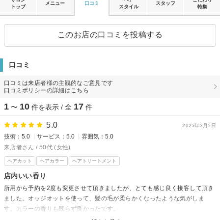
メニュー
口コミ
スタッフ
トップ
スタイル
特集
このお店の口コミを投稿する
口コミ
口コミは来店者様の主観的なご意見です
口コミポリシーの詳細はこちら
1
10
17
〜
件を表示 / 全
件
5.0
2025年3月5日
技術：5.0
サービス：5.0
雰囲気：5.0
来店者さん / 50代 (女性)
ヘアカット
ヘアカラー
ヘアトリートメント
店内いい香り
所用から予約を2度も変更させて頂きましたが、とても感じ良く接客して頂き
ました。オッジオットを使って、髪の毛が柔らかくなったような気がしま
す。カラーの香りも残らず良かったです。
また行きたいなと思わせてくれる美容院でした。