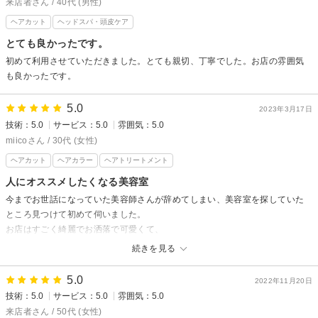
来店者さん / 40代 (男性)
ヘアカット
ヘッドスパ・頭皮ケア
とても良かったです。
初めて利用させていただきました。とても親切、丁寧でした。お店の雰囲気
も良かったです。
5.0
2023年3月17日
技術：5.0
サービス：5.0
雰囲気：5.0
miicoさん / 30代 (女性)
ヘアカット
ヘアカラー
ヘアトリートメント
人にオススメしたくなる美容室
今までお世話になっていた美容師さんが辞めてしまい、美容室を探していた
ところ見つけて初めて伺いました。
お店はすごく綺麗でお洒落で可愛くて、
スタッフさんはとってもとっても丁寧で親切ですごく素敵な時間を過ごさせ
続きを見る
ていただきました。
カットもカラーもすっごく満足な仕上がりでしたし、トリートメントで乾燥
5.0
2022年11月20日
した髪が生き返って柔らかくツルツルになりました♪
技術：5.0
サービス：5.0
雰囲気：5.0
シャンプーもすごく上手で気持ち良かったです！
来店者さん / 50代 (女性)