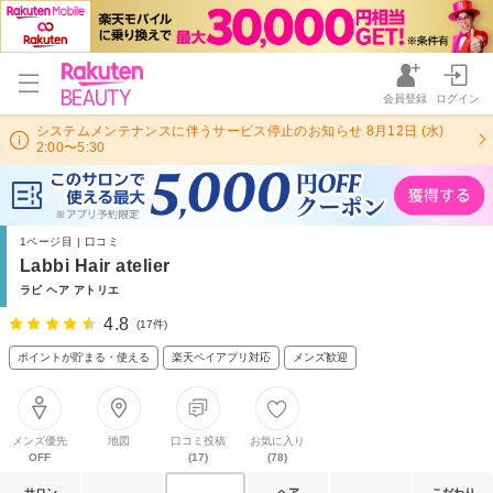
会員登録
ログイン
システムメンテナンスに伴うサービス停止のお知らせ 8月12日 (水)
2:00〜5:30
1ページ目 | 口コミ
Labbi Hair atelier
ラビ ヘア アトリエ
4.8
(17件)
ポイントが貯まる・使える
楽天ペイアプリ対応
メンズ歓迎
メンズ優先
地図
口コミ投稿
お気に入り
OFF
(17)
(78)
サロン
ヘア
こだわり