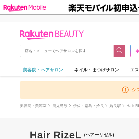
美容院・ヘアサロン
ネイル・まつげサロン
エス
シ
美容院・美容室
鹿児島県
伊佐・霧島・姶良
姶良駅
Hair R
Hair RizeL
(ヘアーリゼル)