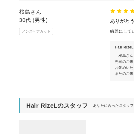
桜島さん
30代 (男性)
ありがと
綺麗にして
メンズヘアカット
Hair Ri
桜島さん
先日のご来
お褒めいた
またのご来
Hair RizeLのスタッフ
あなたに合ったスタッフ