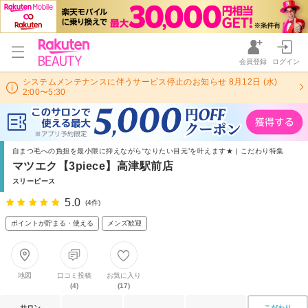
会員登録
ログイン
システムメンテナンスに伴うサービス停止のお知らせ 8月12日 (水)
2:00〜5:30
自まつ毛への負担を最小限に抑えながら“なりたい目元”を叶えます★ | こだわり特集
マツエク【3piece】高津駅前店
スリーピース
5.0
(4件)
ポイントが貯まる・使える
メンズ歓迎
地図
口コミ投稿
お気に入り
(4)
(17)
サロン
こだわり