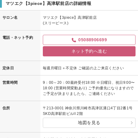
マツエク【3piece】高津駅前店の詳細情報
サロン名
マツエク【3piece】高津駅前店
(スリーピース)
電話・ネット予約
05088906699
ネット予約へ進む
定休日
毎週月曜日＋不定休 ご確認の上ご来店ください
営業時間
9：00～20：00最終受付18:00 ※日曜日、祝日9:00〜
18:00 (営業時間変動あり) ご予約優先になりますので
ご予定が決まりましたら、ご連絡ください
住所
〒213-0001 神奈川県川崎市高津区溝口4丁目2番1号
SKD高津駅前ビルll 2階
地図を見る