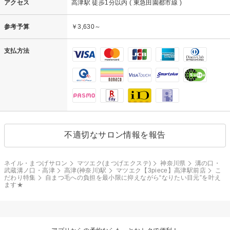
アクセス
高津駅 徒歩1分以内 ( 東急田園都市線 )
参考予算
￥3,630～
支払方法
不適切なサロン情報を報告
ネイル・まつげサロン
マツエク(まつげエクステ)
神奈川県
溝の口・
武蔵溝ノ口・高津
高津(神奈川)駅
マツエク【3piece】高津駅前店
こ
だわり特集
自まつ毛への負担を最小限に抑えながら“なりたい目元”を叶え
ます★