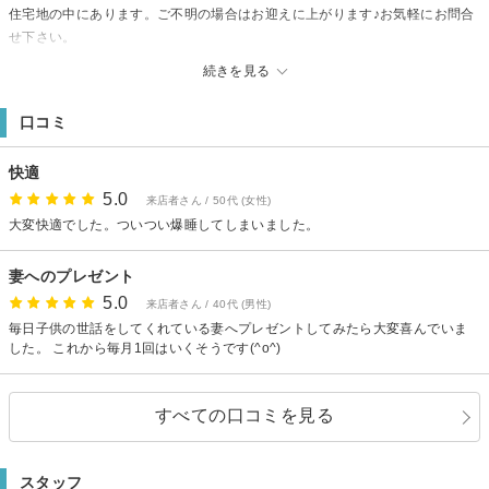
住宅地の中にあります。ご不明の場合はお迎えに上がります♪お気軽にお問合
せ下さい。
【駐車場】
続きを見る
有（2台）※駐車場ご利用の方はご予約時にご連絡下さい。
口コミ
快適
5.0
来店者さん / 50代 (女性)
大変快適でした。ついつい爆睡してしまいました。
妻へのプレゼント
5.0
来店者さん / 40代 (男性)
毎日子供の世話をしてくれている妻へプレゼントしてみたら大変喜んでいま
した。 これから毎月1回はいくそうです(^o^)
すべての口コミを見る
スタッフ