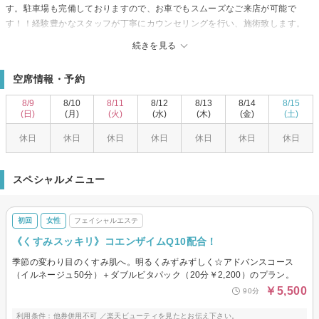
す。駐車場も完備しておりますので、お車でもスムーズなご来店が可能で
す！！経験豊かなスタッフが丁寧にカウンセリングを行い、施術致します。
まずはお気軽に悩みを相談してくださいね。店内は、清潔感のある落ち着い
続きを見る
た空間となっております。
「メナードフェイシャルサロン glass berry」で癒しの時間を堪能しながら、
空席情報・予約
着実にビューティアップしてみませんか？？？＜ずっと通えるサロン＞をお
探しのお客様は是非一度お越しくださいませ。皆さまのご来店をスタッフ一
8/9
8/10
8/11
8/12
8/13
8/14
8/15
同心よりお待ちしております☆
(日)
(月)
(火)
(水)
(木)
(金)
(土)
休日
休日
休日
休日
休日
休日
休日
スペシャルメニュー
初回
女性
フェイシャルエステ
《くすみスッキリ》コエンザイムQ10配合！
季節の変わり目のくすみ肌へ。明るくみずみずしく☆アドバンスコース
（イルネージュ50分）＋ダブルビタパック（20分￥2,200）のプラン。
￥5,500
90分
利用条件：他券併用不可 ／楽天ビューティを見たとお伝え下さい。