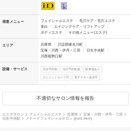
フェイシャルエステ
毛穴ケア・毛穴エステ
得意メニュー
美白
エイジングケア・リフトアップ
ボディエステ
その他メニュー(エステ)
兵庫県
川辺郡猪名川町
エリア
宝塚・川西・伊丹・三田
日生中央駅
川西能勢口駅
設備・サービス
完全予約制
当日予約歓迎
駐車場あり
クレジットカード可
電子マネー決済可
不適切なサロン情報を報告
エステサロン
フェイシャルエステ
兵庫県
宝塚・川西・伊丹・三田
日生中央駅
メナードフェイシャルサロン glass berry