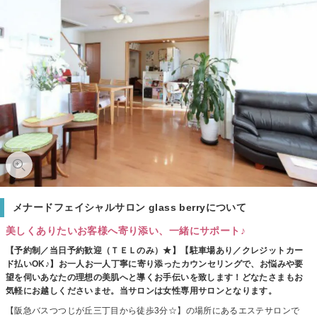
メナードフェイシャルサロン glass berryについて
美しくありたいお客様へ寄り添い、一緒にサポート♪
【予約制／当日予約歓迎（ＴＥＬのみ）★】【駐車場あり／クレジットカー
ド払いOK♪】お一人お一人丁寧に寄り添ったカウンセリングで、お悩みや要
望を伺いあなたの理想の美肌へと導くお手伝いを致します！どなたさまもお
気軽にお越しくださいませ。当サロンは女性専用サロンとなります。
【阪急バスつつじが丘三丁目から徒歩3分☆】の場所にあるエステサロンで