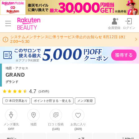
会員登録
ログイン
システムメンテナンスに伴うサービス停止のお知らせ 8月12日 (水)
2:00〜5:30
地図・アクセス
GRAND
グランド
4.7
(145件)
◎ 本日空席あり
ポイントが貯まる・使える
メンズ歓迎
メンズ優先
地図
口コミ投稿
お気に入り
OFF
(145)
(369)
サロン
ヘア
こだわり