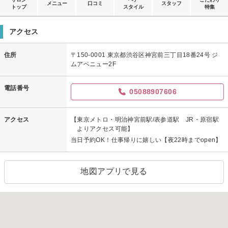
メニュー
口コミ
スタッフ
トップ
スタイル
特集
アクセス
住所
〒150-0001 東京都渋谷区神宮前三丁目18番24号 ジ
ムアベニュー2F
電話番号
05088907606
アクセス
【東京メトロ・明治神宮前駅/表参道駅 JR・原宿駅
よりアクセス可能】
当日予約OK！仕事帰りに嬉しい【夜22時までopen】
地図アプリで見る