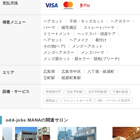
支払方法
ヘアカット
子供・キッズカット
ヘアカラー
得意メニュー
パーマ
縮毛矯正
ストレートパーマ
トリートメント
ヘッドスパ・頭皮ケア
ヘアセット
ヘアメイク
着付け
その他(ヘア)
メンズヘアカット
メンズヘアカラー
メンズパーマ
メンズ眉カット・眉カラー・脱色(ブリーチ)
広島県
広島市中区
八丁堀・紙屋町
エリア
立町駅
紙屋町東駅
設備・サービス
早朝受付可
完全予約制
当日予約歓迎
子連れ歓迎
個室あり
クレジットカード可
QR・バーコード決済可
odd-jobs MANAの関連サロン