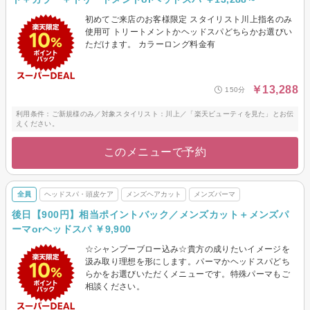
初めてご来店のお客様限定 スタイリスト川上指名のみ
使用可 トリートメントかヘッドスパどちらかお選びい
ただけます。 カラーロング料金有
￥13,288
150分
利用条件：ご新規様のみ／対象スタイリスト：川上／「楽天ビューティを見た」とお伝
えください。
このメニューで予約
全員
ヘッドスパ・頭皮ケア
メンズヘアカット
メンズパーマ
後日【900円】相当ポイントバック／メンズカット＋メンズパ
ーマorヘッドスパ ￥9,900
☆シャンプーブロー込み☆貴方の成りたいイメージを
汲み取り理想を形にします。パーマかヘッドスパどち
らかをお選びいただくメニューです。特殊パーマもご
相談ください。