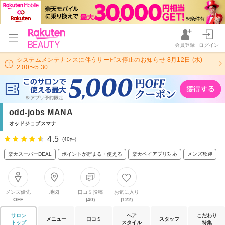
会員登録
ログイン
システムメンテナンスに伴うサービス停止のお知らせ 8月12日 (水)
2:00〜5:30
odd-jobs MANA
オッドジョブスマナ
4.5
(40件)
楽天スーパーDEAL
ポイントが貯まる・使える
楽天ペイアプリ対応
メンズ歓迎
メンズ優先
地図
口コミ投稿
お気に入り
OFF
(40)
(122)
サロン
ヘア
こだわり
メニュー
口コミ
スタッフ
トップ
スタイル
特集