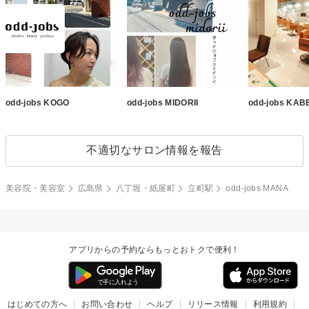
odd-jobs KOGO
odd-jobs MIDORII
odd-jobs KAB
不適切なサロン情報を報告
美容院・美容室
広島県
八丁堀・紙屋町
立町駅
odd-jobs MANA
アプリからの予約ならもっとおトクで便利！
はじめての方へ
お問い合わせ
ヘルプ
リリース情報
利用規約