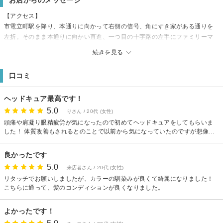
お店からのメッセージ
【アクセス】
市電立町駅を降り、本通りに向かって右側の信号、角にすき家がある通りを
左折。そのまま本通りに向かい直進、一つ目の十字路の左手にファミリーマ
ート、右手に「はなまるうどん」が見え、その「はなまるうどん」のあるビ
続きを見る
ルの二階になります。
口コミ
ヘッドキュア最高です！
5.0
りさん / 20代 (女性)
頭痛や肩凝り眼精疲労が気になったので初めてヘッドキュアをしてもらいま
した！ 体質改善もされるとのことで以前から気になっていたのですが想像以
上に良かったです。 毛穴の汚れも落ちて気になっていた体の不調もスッキリ
しました！ 担当してくださった方の力加減も絶妙で至福なひと時を過ごせま
良かったです
した♪ また伺いますのでよろしくお願いします！
5.0
来店者さん / 20代 (女性)
リタッチでお願いしましたが、カラーの馴染みが良くて綺麗になりました！
こちらに通って、髪のコンディションが良くなりました。
よかったです！