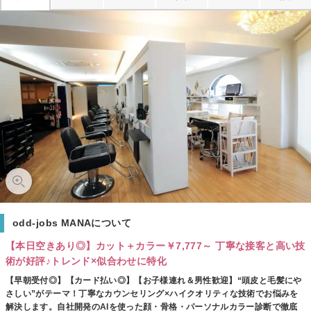
odd-jobs MANAについて
【本日空きあり◎】カット＋カラー￥7,777～ 丁寧な接客と高い技
術が好評♪トレンド×似合わせに特化
【早朝受付◎】【カード払い◎】【お子様連れ＆男性歓迎】“頭皮と毛髪にや
さしい”がテーマ！丁寧なカウンセリング×ハイクオリティな技術でお悩みを
解決します。自社開発のAIを使った顔・骨格・パーソナルカラー診断で徹底