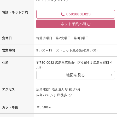
(オッドジョブスマナ)
電話・ネット予約
05018831029
ネット予約へ進む
定休日
毎週月曜日・第2火曜日・第3日曜日
営業時間
9：00～19：00（カット最終受付18：00）
住所
〒730-0032 広島県広島市中区立町4-1 広島立町KIビ
ル2F
地図を見る
アクセス
広島電鉄1号線 立町駅 徒歩2分
広島バス 八丁堀 徒歩1分
カット単価
￥5,500～