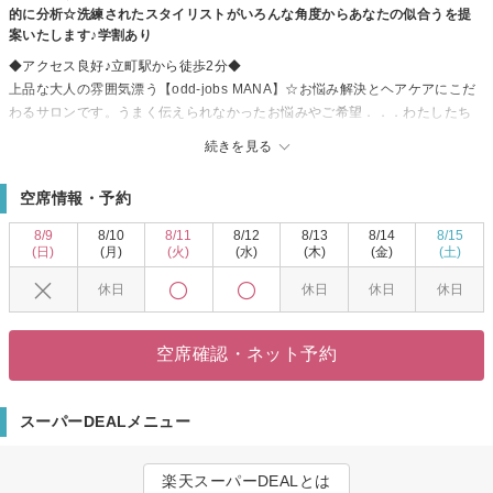
的に分析☆洗練されたスタイリストがいろんな角度からあなたの似合うを提
案いたします♪学割あり
◆アクセス良好♪立町駅から徒歩2分◆
上品な大人の雰囲気漂う【odd-jobs MANA】☆お悩み解決とヘアケアにこだ
わるサロンです。うまく伝えられなかったお悩みやご希望．．．わたしたち
が、丁寧なカウンセリングでしっかりと汲み取り、お客様にとってベストな
続きを見る
スタイルをご提案致します◎ショート/レイヤーカット/韓国風スタイル/顔周
り/透明感カラー/白髪ぼかし なんでもご相談ください♪
空席情報・予約
＜クオリティ×センスの高さが光る☆カットが自慢！＞
うねり、広がり、ぺたんこetcコンプレックスになる髪の悩みを隠さない！ク
8/9
8/10
8/11
8/12
8/13
8/14
8/15
セを活かしたあなただけのスタイルををお届けします♪ボリュームupもdown
(日)
(月)
(火)
(水)
(木)
(金)
(土)
も自由自在！扱いやすく、お手入れ楽なスタイルが人気です◎
休日
休日
休日
休日
＜頭皮がしみやすい方には“ゼロ塗布カラー”がオススメ＞
カラーでしみる、カラーダメージが気になる方は頭皮につけないゼロ塗布カ
ラーで！当店のカラー剤はできるだけ頭皮や髪にやさしいものを厳選。ゼロ
空席確認・ネット予約
塗布技術を全スタイリストができます。
スーパーDEALメニュー
楽天スーパーDEALとは