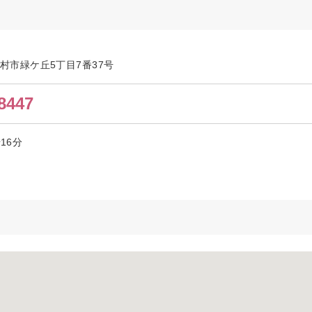
都羽村市緑ケ丘5丁目7番37号
8447
16分