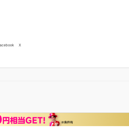
acebook
X