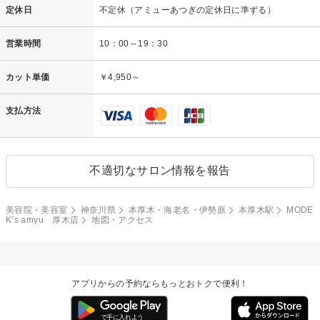
定休日
不定休（アミューあつぎの定休日に準ずる）
営業時間
10：00～19：30
カット単価
￥4,950～
支払方法
不適切なサロン情報を報告
美容院・美容室
神奈川県
本厚木・海老名・伊勢原
本厚木駅
MODE
K’s amyu 厚木店
地図・アクセス
アプリからの予約ならもっとおトクで便利！