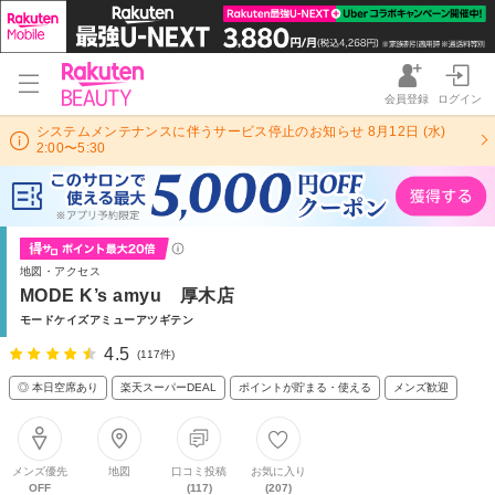
会員登録
ログイン
システムメンテナンスに伴うサービス停止のお知らせ 8月12日 (水)
2:00〜5:30
地図・アクセス
MODE K’s amyu 厚木店
モードケイズアミューアツギテン
4.5
(117件)
◎ 本日空席あり
楽天スーパーDEAL
ポイントが貯まる・使える
メンズ歓迎
メンズ優先
地図
口コミ投稿
お気に入り
OFF
(117)
(207)