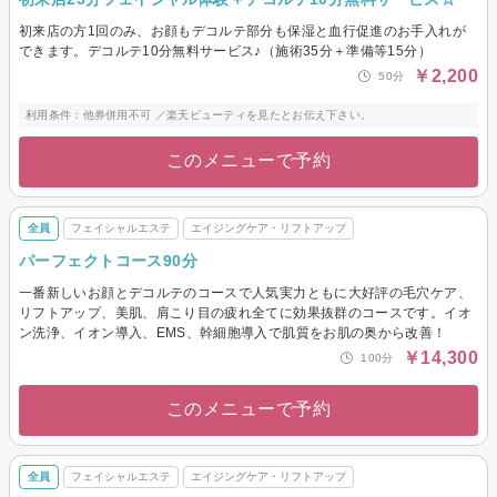
初来店の方1回のみ、お顔もデコルテ部分も保湿と血行促進のお手入れが
できます。デコルテ10分無料サービス♪（施術35分＋準備等15分）
￥2,200
50分
利用条件：他券併用不可 ／楽天ビューティを見たとお伝え下さい。
このメニューで予約
全員
フェイシャルエステ
エイジングケア・リフトアップ
パーフェクトコース90分
一番新しいお顔とデコルテのコースで人気実力ともに大好評の毛穴ケア、
リフトアップ、美肌、肩こり目の疲れ全てに効果抜群のコースです。イオ
ン洗浄、イオン導入、EMS、幹細胞導入で肌質をお肌の奥から改善！
￥14,300
100分
このメニューで予約
全員
フェイシャルエステ
エイジングケア・リフトアップ