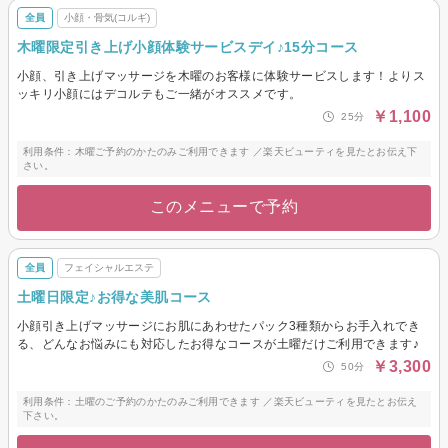
全員
小顔・骨気(コルギ)
木曜限定引き上げ小顔体験サービスデイ♪15分コース
小顔、引き上げマッサージを木曜のお客様に体験サービスします！よりス
ッキリ小顔にはデコルテもご一緒がオススメです。
￥1,100
25分
利用条件：木曜ご予約のかたのみご利用できます ／楽天ビューティを見たとお伝え下
さい。
このメニューで予約
全員
フェイシャルエステ
土曜日限定♪お得な美肌コース
小顔引き上げマッサージにお肌にあわせたパック3種類からお手入れでき
る、どんなお悩みにも対応したお得なコースが土曜だけご利用できます♪
￥3,300
50分
利用条件：土曜のご予約のかたのみご利用できます ／楽天ビューティを見たとお伝え
下さい。