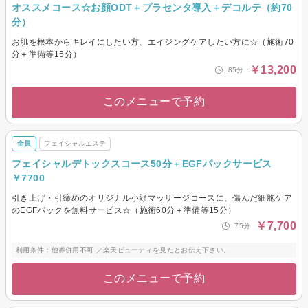
オススメコース☆お顔ODT＋プラセンタ導入＋デコルテ（約70
分）
お肌を根本からキレイにしたい方、エイジングケアしたい方に☆（施術70
分＋準備等15分）
￥13,200
85分
このメニューで予約
全員
フェイシャルエステ
フェイシャルデトックスコース50分＋EGFパックサービス
￥7700
引き上げ・引締めのオリジナル小顔マッサージコースに、傷んだ細胞ケア
のEGFパックを無料サービス☆（施術60分＋準備等15分）
￥7,700
75分
利用条件：他券併用不可 ／楽天ビューティを見たとお伝え下さい。
このメニューで予約