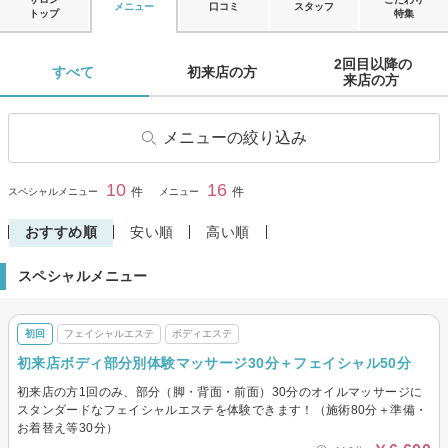
メニュー
口コミ
スタッフ
トップ
特集
2回目以降の

すべて 
初来店の方 
来店の方 
メニューの絞り込み
フェイシャルエステ
毛穴ケア・毛穴エステ
10
16
閉じる
件
件
スペシャルメニュー
メニュー
美白
エイジングケア・リフトアッ
プ
おすすめ順
安い順
高い順
小顔・骨気(コルギ)
ボディエステ
スペシャルメニュー
フットケア・マッサージ
ハンドケア・マッサージ
初回
フェイシャルエステ
ボディエステ
初来店ボディ部分別体験マッサージ30分＋フェイシャル50分
初来店の方1回のみ、部分（脚・背面・前面）30分のオイルマッサージに
スタンダードなフェイシャルエステを体験できます！（施術80分＋準備・
お着替え等30分）