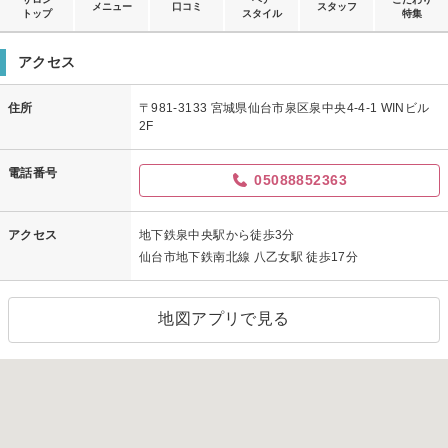
メニュー
口コミ
スタッフ
トップ
スタイル
特集
アクセス
住所
〒981-3133 宮城県仙台市泉区泉中央4-4-1 WINビル
2F
電話番号
05088852363
アクセス
地下鉄泉中央駅から徒歩3分
仙台市地下鉄南北線 八乙女駅 徒歩17分
地図アプリで見る