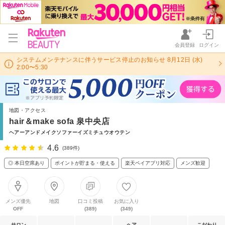
会員登録
ログイン
システムメンテナンスに伴うサービス停止のお知らせ 8月12日 (水)
2:00〜5:30
地図・アクセス
hair＆make sofa 泉中央店
ヘアーアンドメイクソファーイズミチュウオウテン
4.6
(389件)
◎ 本日空席あり
ポイントが貯まる・使える
楽天ペイアプリ対応
メンズ歓迎
メンズ優先
地図
口コミ投稿
お気に入り
OFF
(389)
(349)
サロン
ヘア
こだわり