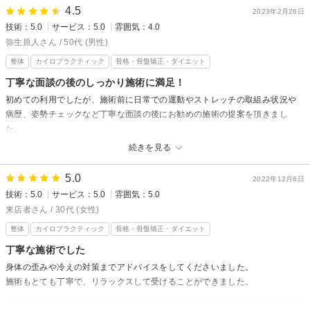
内容が充実しており、痩身系のメニューもあった為そっちに気を取られてし
4.5
2023年2月26日
まいました。
技術：5.0
サービス：5.0
雰囲気：4.0
また行きたいと考えています。
弥生原人さん / 50代 (男性)
整体
カイロプラクティック
骨格・骨盤矯正・ダイエット
照コーポレーションからの返信
先日はご来店頂きましてありがとうございます(^^)
丁寧な面談の後のしっかり施術に満足！
出張が多いとのことで、首肩がとても凝っていらっしゃいましたね。症状
初めての利用でしたが、施術前に日常での運動やストレッチの取組み状況や
が軽減されたようで良かったです！
病歴、姿勢チェックなど丁寧な面談の後にお勧めの施術の提案を頂きまし
次回もしっかりケアさせていただきますので、こちらにいらした際には、
た。
ご来店お待ちしておりますね(*^^*)
女性とは思えないほどのしっかりとしたボディケアに身体がしっかりと揉み
続きを見る
ほぐされました。
近くに提携駐車場が無いとのことで、残念でしたが、ウォーキングがてらリ
5.0
2022年12月6日
ピしたいと思います。
技術：5.0
サービス：5.0
雰囲気：5.0
来店者さん / 30代 (女性)
照コーポレーションからの返信
整体
カイロプラクティック
骨格・骨盤矯正・ダイエット
弥生原人様
先日はご来店頂きましてありがとうございます(^^)
丁寧な施術でした
お身体が楽になられたようで良かったです！
身体の歪みや冷えの対策までアドバイスをしてくださいました。
次回もしっかりケアさせていただきますので、またのご来店お待ちしてお
施術もとても丁寧で、リラックスして受けることができました。
りますね(*^^*)