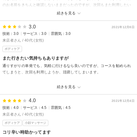
のお名前をきちんと確認しないままだったのですが、次回もまた利用したい
と思います。
続きを見る
照コーポレーションからの返信
3.0
2021年12月6日
先日は、ご来店頂きまして、ありがとうございます。
技術：3.0
サービス：3.0
雰囲気：3.0
お身体が、結構お疲れのようでしたね。
来店者さん / 40代 (女性)
施術後のお身体の調子が良いそうで、嬉しく思います。
ボディケア
またぜひ、ご来店お待ちしておりますね。
ありがとうございます。
また行きたい気持ちもありますが
通りすがりの単発でも、気軽に行けるなら良いのですが、コースを勧められ
てしまうと、次回も利用しようか、躊躇してしまいます。
照コーポレーションからの返信
続きを見る
先日は、ご来店頂き、ありがとうございます。チケットをご提案し、悩ま
せてしまい、申し訳ございませんでした。
4.0
2021年12月4日
技術：4.0
サービス：4.5
雰囲気：4.5
その都度、体調に合わせたメニューで、リラックスして頂けるようと努め
させて頂きたいと思います。
来店者さん / 40代 (女性)
これからも宜しくお願い致します。
ボディケア
小顔マッサージ
コリ辛い時助かってます