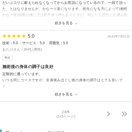
だいぶコリに耐えられなくなってからお世話になっているので、一回で治っ
た、とはなりませんが、かなーり楽になります。担当になる方によって(相性
かな？笑)効果の感じ方は若干違う時もありますが、何よりも翌日とか揉み返
し？にならないのでだるくなったり痛くなりません。辛い所を言わなくて
続きを見る
も、触ってわかるみたいで凄い！です。雰囲気は、いかにもサロン、って感
じではありませんが、静かに過ごせますし清潔感あるので私は気に入ってい
5.0
2021年7月21日
ます。欲を言えば女性専用にしてもらえれば満点だなーと思いました。
技術：5.0
サービス：5.0
雰囲気：5.0
おたけさん / 30代 (男性)
照コーポレーションからの返信
整体
先日はご来店頂きまして、ありがとうございますm(_ _)m
嬉しいコメントありがとうございますm(_ _)m
施術後の身体の調子は良好
身体が楽になりスッキリされて良かったです^ ^
定期的に通っています。
リラックスして頂きまして、嬉しく思います^ ^
いつも同じコースですが、全身揉みほぐし後の身体の調子はとても良いで
これから、ますます寒くなってきますので、お身体をほぐしに是非またい
す。
らして下さいませ。
可動域が広がり縮こまった体も、本来のように動いているのがわかります。
続きを見る
これからも宜しくお願い致しますm(_ _)m
身体がすぐに固くなるので定期的に通わせていただきます。
24件
(1/3ページ)