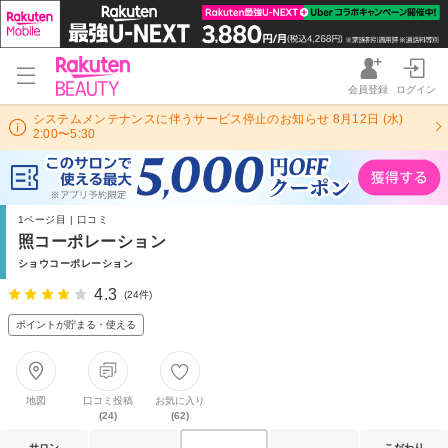
会員登録
ログイン
システムメンテナンスに伴うサービス停止のお知らせ 8月12日 (水)
2:00〜5:30
1ページ目 | 口コミ
照コーポレーション
ショウコーポレーション
4.3
(24件)
ポイントが貯まる・使える
地図
口コミ投稿
お気に入り
(24)
(62)
サロン
こだわり