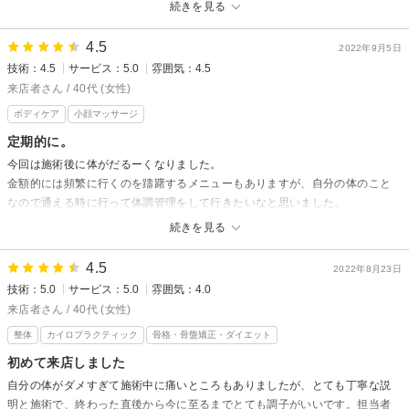
照コーポレーションからの返信
続きを見る
先日はご来店頂き、ありがとうございます。
4.5
リラックスして頂けて良かったです！お身体、冷えやすいようなので、温
2022年9月5日
技術：4.5
サービス：5.0
雰囲気：4.5
めながら、状態見てケアさせて頂きますね(*^-^*)
来店者さん / 40代 (女性)
またのご来店、お待ちしておりますm(__)m
ボディケア
小顔マッサージ
定期的に。
今回は施術後に体がだるーくなりました。
金額的には頻繁に行くのを躊躇するメニューもありますが、自分の体のこと
なので通える時に行って体調管理をして行きたいなと思いました。
続きを見る
照コーポレーションからの返信
先日はご来店頂きましてありがとうございます(^^)
4.5
2022年8月23日
その後、体調はいかがでしょうか？
技術：5.0
サービス：5.0
雰囲気：4.0
だいぶお身体が凝ってらしたので、心配しておりました。続けてケアでき
来店者さん / 40代 (女性)
ればと思っておりましたので、是非またいらしてくださいね。
整体
カイロプラクティック
骨格・骨盤矯正・ダイエット
これからも宜しくお願い致しますm(_ _)m
初めて来店しました
自分の体がダメすぎて施術中に痛いところもありましたが、とても丁寧な説
明と施術で、終わった直後から今に至るまでとても調子がいいです。担当者