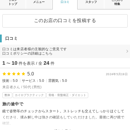
メニュー
口コミ
スタッフ
トップ
特集
このお店の口コミを投稿する
口コミ
口コミは来店者様の主観的なご意見です
口コミポリシーの詳細はこちら
1
10
24
〜
件を表示 / 全
件
5.0
2024年5月19日
技術：5.0
サービス：5.0
雰囲気：5.0
来店者さん / 50代 (男性)
整体
カイロプラクティック
骨格・骨盤矯正・ダイエット
旅の途中で
鏡で姿勢等のチェックからスタート。ストレッチも交えてしっかりほぐして
くださり、揉み解し中は強さの確認もしていただけました。最後に再び鏡で
確認。
帰る際は扉の外までお見送りしてくださり、心も軽くなりました。