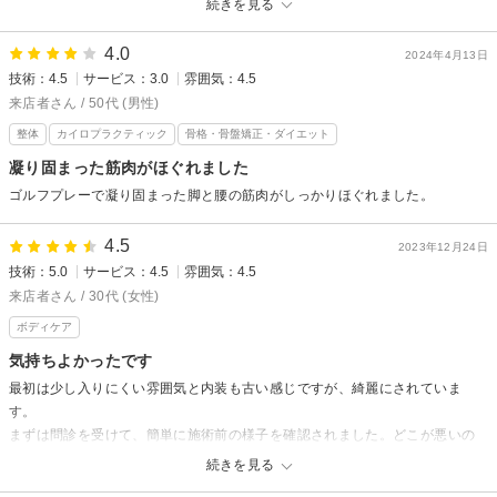
続きを見る
4.0
2024年4月13日
技術：4.5
サービス：3.0
雰囲気：4.5
来店者さん / 50代 (男性)
整体
カイロプラクティック
骨格・骨盤矯正・ダイエット
凝り固まった筋肉がほぐれました
ゴルフプレーで凝り固まった脚と腰の筋肉がしっかりほぐれました。
4.5
2023年12月24日
技術：5.0
サービス：4.5
雰囲気：4.5
来店者さん / 30代 (女性)
ボディケア
気持ちよかったです
最初は少し入りにくい雰囲気と内装も古い感じですが、綺麗にされていま
す。
まずは問診を受けて、簡単に施術前の様子を確認されました。どこが悪いの
か、どう傾いてるのかを確認した上で施術いただきました。
続きを見る
流石に時間内で治るわけではなかったですが、幾分か改善しました。