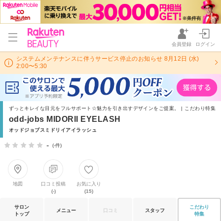
会員登録
ログイン
システムメンテナンスに伴うサービス停止のお知らせ 8月12日 (水)
2:00〜5:30
ずっとキレイな目元をフルサポート☆魅力を引き出すデザインをご提案。 | こだわり特集
odd-jobs MIDORII EYELASH
オッドジョブスミドリイアイラッシュ
-
(-件)
地図
口コミ投稿
お気に入り
(-)
(15)
サロン
こだわり
メニュー
口コミ
スタッフ
トップ
特集