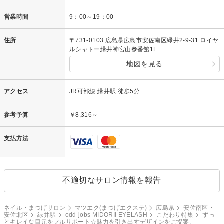
営業時間
9：00～19：00
住所
〒731-0103 広島県広島市安佐南区緑井2-9-31 ロイヤ
ルシャトー緑井神宮山参番館1F
地図を見る
アクセス
JR可部線 緑井駅 徒歩5分
参考予算
￥8,316～
支払方法
不適切なサロン情報を報告
ネイル・まつげサロン
マツエク(まつげエクステ)
広島県
安佐南区・
安佐北区
緑井駅
odd-jobs MIDORII EYELASH
こだわり特集
ずっ
とキレイな目元をフルサポート☆魅力を引き出すデザインをご提案。