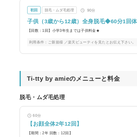
初回
脱毛・ムダ毛処理
90分
子供（3歳から12歳）全身脱毛◆60分1
【回数：1回】小学3年生までは子供料金★
利用条件：ご新規様 ／楽天ビューティを見たとお伝え下さい。
Ti-tty by amieのメニューと料金
脱毛・ムダ毛処理
60分
【お顔全体2年12回】
【期間：2年 回数：12回】