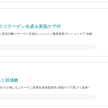
☆コラーゲン生成＆美肌ケア付
→加水分解コラーゲン含温かいジェル→施術美肌ローションケア 妊娠
毛１回体験
みだけ感じるコラーゲン浸透生成美肌脱毛♪美肌ケアで黒ズミ改善！
。