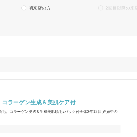
初来店の方
2回目以降の来
 コラーゲン生成＆美肌ケア付
毛。コラーゲン浸透＆生成美肌脱毛♪パック付全体2年12回 妊娠中の