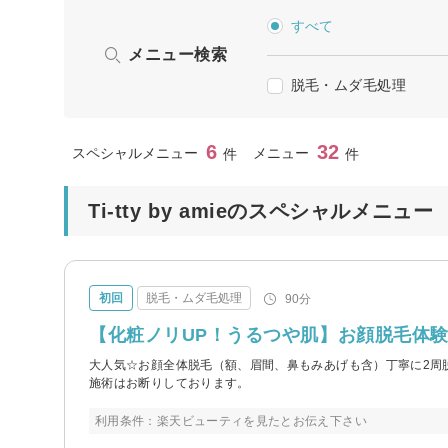
すべて
メニュー検索
脱毛・ムダ毛処理
6
32
スペシャルメニュー
メニュー
件
件
Ti-tty by amieのスペシャルメニュー
初回
脱毛・ムダ毛処理
90分
【化粧ノリUP！うるつや肌】お顔脱毛体験
大人気☆お顔全体脱毛（額、眉間、鼻もみあげも含）丁寧に2周脱
施術はお断りしております。
利用条件：楽天ビューティを見たとお伝え下さい