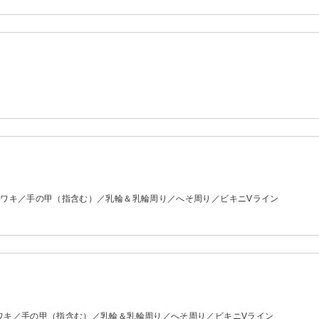
両ワキ／手の甲（指含む）／乳輪＆乳輪周り／へそ周り／ビキニVライン
両ワキ／手の甲（指含む）／乳輪＆乳輪周り／へそ周り／ビキニVライン