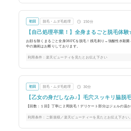
初回
脱毛・ムダ毛処理
150分
【自己処理卒業！】全身まるごと脱毛体験
お顔を除くまるごと全身360℃を脱毛！残毛剃り→強酸性水殺菌
中の施術はお断りしております。
利用条件：楽天ビューティを見たとお伝え下さい
初回
脱毛・ムダ毛処理
30分
【乙女の身だしなみ♪】毛穴スッキリ脇脱
【回数：１回】丁寧に２周脱毛！デリケート部分はジェルの温か
利用条件：ご新規様／楽天ビューティーを見たとお伝え下さい