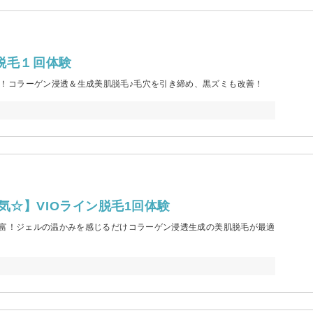
下脱毛１回体験
！コラーゲン浸透＆生成美肌脱毛♪毛穴を引き締め、黒ズミも改善！
。
気☆】VIOライン脱毛1回体験
豊富！ジェルの温かみを感じるだけコラーゲン浸透生成の美肌脱毛が最適