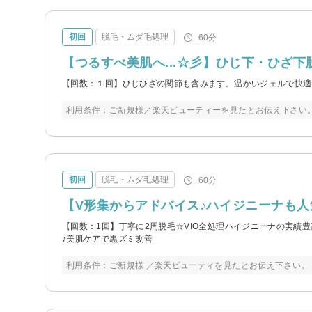
初回
脱毛・ムダ毛処理
60分
【つるすべ美肌へ...☆彡】ひじ下・ひざ
【回数：１回】ひじひざの関節も含みます。温かいジェルで快適
利用条件：ご新規様／楽天ビューティーを見たとお伝え下さい
初回
脱毛・ムダ毛処理
60分
【V形集からアドバイス♪ハイジニーナも人
【回数：1回】丁寧に2周脱毛☆VIO全処理ハイジニーナの実績
♪美肌ケアで黒ズミ改善
利用条件：ご新規様 ／楽天ビューティを見たとお伝え下さい。