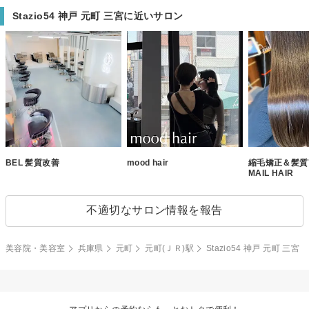
Stazio54 神戸 元町 三宮に近いサロン
BEL 髪質改善
mood hair
縮毛矯正＆髪質
MAIL HAIR
不適切なサロン情報を報告
美容院・美容室
兵庫県
元町
元町(ＪＲ)駅
Stazio54 神戸 元町 三宮