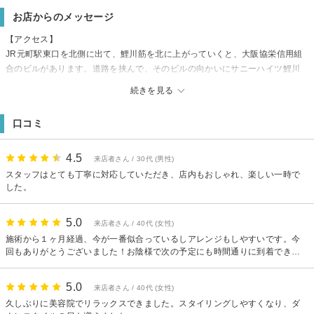
お店からのメッセージ
【アクセス】
JR元町駅東口を北側に出て、鯉川筋を北に上がっていくと、大阪協栄信用組
合のビルがあります。道路を挟んで、そのビルの向かいにサニーハイツ鯉川
ビルがあります。その4Fにサロンがあります。わからなければ、お気軽にお
続きを見る
電話して下さい。
【駐車場】
口コミ
なし
【その他】
ネット予約での空き状況が【×】になっている場合でも、お手数ですが一度お
4.5
来店者さん / 30代 (男性)
電話にてお問い合わせいただけると幸いです。
スタッフはとても丁寧に対応していただき、店内もおしゃれ、楽しい一時で
した。
5.0
来店者さん / 40代 (女性)
施術から１ヶ月経過、今が一番似合っているしアレンジもしやすいです。今
回もありがとうございました！お陰様で次の予定にも時間通りに到着でき楽
しく過ごせました^ ^ ただ、なぜか翌日から数日は再現できなくて困惑しまし
た。。でも結果オーライです。また伺わせていただきます。
5.0
来店者さん / 40代 (女性)
久しぶりに美容院でリラックスできました。スタイリングしやすくなり、ダ