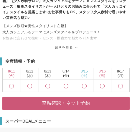
籍】【少人数制サロン】大人カジュアルをテーマにメンズスタイルをプロデ
ュース！敏腕スタイリストが一人ひとりのお悩みに合わせて「大人カッコイ
イ」スタイルを提案します♪お仕事帰りもOK、スタッフ少人数制で通いやす
い雰囲気も魅力♪
【メンズ歓迎★男性スタイリスト在籍】
大人カジュアルをテーマにメンズスタイルをプロデュース！
お悩みに合わせて技術・センス・提案力で魅力を引き出す
「大人カッコイイ」スタイルを実現します。
続きを見る
【元町駅2分☆21時まで営業】
駅チカでアクセス良好のヘアサロンです！
空席情報・予約
21時まで営業しておりますので、
お仕事帰りの方もお気軽にお立ち寄りいただけます★
8/11
8/12
8/13
8/14
8/15
8/16
8/17
【少人数制サロン】
(火)
(水)
(木)
(金)
(土)
(日)
(月)
こだわりの店内は、ギャラリー、インテリアグリーン、音楽など
新しい発見を感じていただける空間です。
「ビューティーを通して関わる人々に喜んでいただく。」
この思いで、多くの方々に喜んでいただき、楽しんでいただける店づくりを
空席確認・ネット予約
していきます。
【カット・パーマに自信あり】
お家でもスタイリングのしやすい
スーパーDEALメニュー
再現性の高いカットやパーマが得意です。
敏腕スタイリストがお悩みに合わせてご提案します。