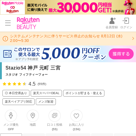
会員登録
ログイン
システムメンテナンスに伴うサービス停止のお知らせ 8月12日 (水)
2:00〜5:30
Stazio54 神戸 元町 三宮
スタジオ フィフティーフォー
4.5
(55件)
◎ 本日空席あり
楽天スーパーDEAL
ポイントが貯まる・使える
楽天ペイアプリ対応
メンズ歓迎
メンズ優先
地図
口コミ投稿
お気に入り
OFF
(55)
(156)