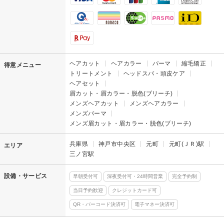
ヘアカット
ヘアカラー
パーマ
縮毛矯正
得意メニュー
トリートメント
ヘッドスパ・頭皮ケア
ヘアセット
眉カット・眉カラー・脱色(ブリーチ)
メンズヘアカット
メンズヘアカラー
メンズパーマ
メンズ眉カット・眉カラー・脱色(ブリーチ)
兵庫県
神戸市中央区
元町
元町(ＪＲ)駅
エリア
三ノ宮駅
設備・サービス
早朝受付可
深夜受付可・24時間営業
完全予約制
当日予約歓迎
クレジットカード可
QR・バーコード決済可
電子マネー決済可