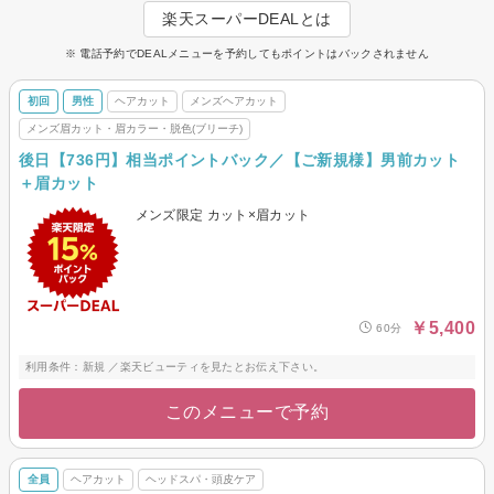
楽天スーパーDEALとは
一度、お気軽にご相談ください★
お客様のご来店をスタッフ一同心よりお待ちしています！
※ 電話予約でDEALメニューを予約してもポイントはバックされません
初回
男性
ヘアカット
メンズヘアカット
メンズ眉カット・眉カラー・脱色(ブリーチ)
後日【736円】相当ポイントバック／【ご新規様】男前カット
＋眉カット
メンズ限定 カット×眉カット
￥5,400
60分
利用条件：新規 ／楽天ビューティを見たとお伝え下さい。
このメニューで予約
全員
ヘアカット
ヘッドスパ・頭皮ケア