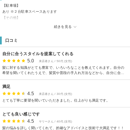
【駐車場】
あり ※２台駐車スペースあります
【その他】
・メニューによって別途ロング料金を頂戴する場合がございます。ご了承く
続きを見る
ださいませ。
・完全予約制です。お気軽にお問い合わせください。
口コミ
自分に合うスタイルを提案してくれる
5.0
来店者さん / 50代 (女性)
髪に対する知識がとても豊富で、いろいろなことを教えてくれます。自分の
希望を聞いてくれたうえで、髪質や普段の手入れ方法などから、自分に合っ
た髪型やカラーを提案してくれます。施術もとても丁寧です。他店ではブリ
ーチをした後、トリートメントをしてもパサパサ感がでていたのですが、こ
満足
ちらはさらさらつやつやで、ブリーチ、カラーをした後とは思えないほどき
4.5
れいになりました。 カラーも、染めた直後、何度かシャンプーして色落ちし
来店者さん / 30代 (女性)
た後のことも考えて絶妙な色にしてもらえました。落ち着いた感じで白髪も
とても丁寧に要望を聞いていただきました。仕上がりも満足です。
目立たずとても気に入ったカラーになりました。リピート必須です。またよ
ろしくお願いします。
とても良い感じです
4.5
サリーさん / 40代 (女性)
髪の悩みを詳しく聞いてくれて、的確なアドバイスと技術で大満足です！！