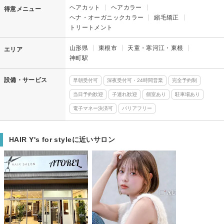
ヘアカット
ヘアカラー
得意メニュー
ヘナ・オーガニックカラー
縮毛矯正
トリートメント
山形県
東根市
天童・寒河江・東根
エリア
神町駅
設備・サービス
早朝受付可
深夜受付可・24時間営業
完全予約制
当日予約歓迎
子連れ歓迎
個室あり
駐車場あり
電子マネー決済可
バリアフリー
HAIR Y's for styleに近いサロン