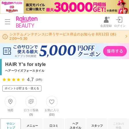
会員登録
ログイン
システムメンテナンスに伴うサービス停止のお知らせ 8月12日 (水)
2:00〜5:30
HAIR Y's for style
ヘアーワイズフォースタイル
4.7
(3件)
ポイントが貯まる・使える
地図
口コミ投稿
お気に入り
(3)
(22)
サロン
ヘア
こだわり
メニュー
口コミ
スタッフ
トップ
スタイル
特集