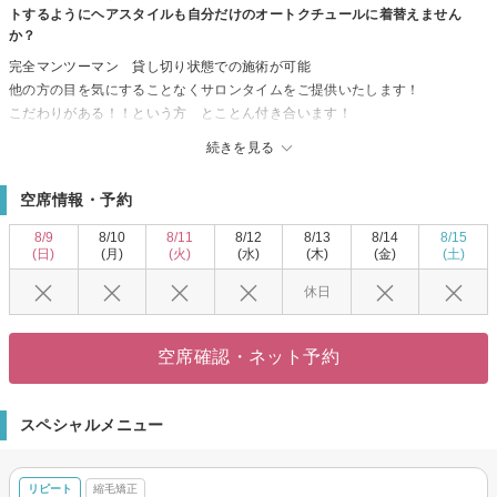
トするようにヘアスタイルも自分だけのオートクチュールに着替えません
か？
完全マンツーマン 貸し切り状態での施術が可能
他の方の目を気にすることなくサロンタイムをご提供いたします！
こだわりがある！！という方 とことん付き合います！
こだわりがない どうしたらいいのか悩む・・という方 カウンセリングで
続きを見る
お互いのイメージを共有したのちに施術させていただきます！
独自のヘアケア知識でホームケア等 アフターケアもしっかりアドバイ
空席情報・予約
ス！
常に最新の美容情報をアップグレード！
8/9
8/10
8/11
8/12
8/13
8/14
8/15
髪質改善 ショートカット 縮毛矯正に特化しており、くせ毛でお悩みの顧
(日)
(月)
(火)
(水)
(木)
(金)
(土)
客様が多数ご来店しています。
休日
完全予約制になりますのでお早目のご予約をオススメします(^_-)-☆
空席確認・ネット予約
スペシャルメニュー
リピート
縮毛矯正