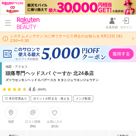
会員登録
ログイン
システムメンテナンスに伴うサービス停止のお知らせ 8月12日 (水)
2:00〜5:30
地図・アクセス
頭痛専門ヘッドスパ ぐーすか 北24条店
ズツウセンモンヘッドスパグースカ キタニジュウヨンジョウテン
4.6
(96件)
◎ 本日空席あり
ポイントが貯まる・使える
メンズ歓迎
地図
口コミ投稿
お気に入り
(96)
(211)
サロン
こだわり