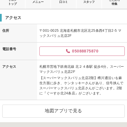
メニュー
口コミ
スタッフ
トップ
特集
アクセス
住所
〒001-0025 北海道札幌市北区北25条西4丁目2-5 マ
ックスバリュ北店2F
電話番号
05088875870
アクセス
札幌市営地下鉄南北線 北２４条駅 徒歩4分。スーパー
マックスバリュ北店2F
【スーパーマックスバリュ北店2階】樽川通沿いを麻
生方面に歩き、ケンタッキーさんがあり、信号挟んで
スーパーマックスバリュ北店さんがございます。2階
に『ぐーすか北24条店』がございます。
地図アプリで見る