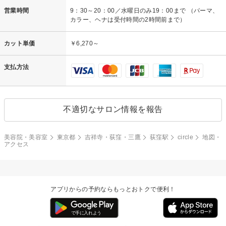
営業時間
9：30～20：00／水曜日のみ19：00まで （パーマ、
カラー、ヘナは受付時間の2時間前まで）
カット単価
￥6,270～
支払方法
不適切なサロン情報を報告
美容院・美容室
東京都
吉祥寺・荻窪・三鷹
荻窪駅
circle
地図・
アクセス
アプリからの予約ならもっとおトクで便利！