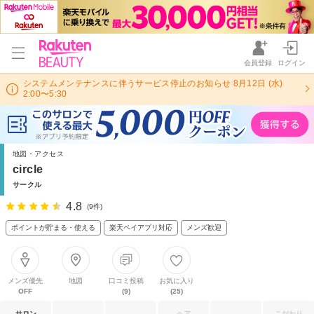
会員登録
ログイン
システムメンテナンスに伴うサービス停止のお知らせ 8月12日 (水)
2:00〜5:30
地図・アクセス
circle
サークル
4.8
(9件)
ポイントが貯まる・使える
楽天ペイアプリ対応
メンズ歓迎
メンズ優先
地図
口コミ投稿
お気に入り
OFF
(9)
(25)
サロン
ヘア
こだわり