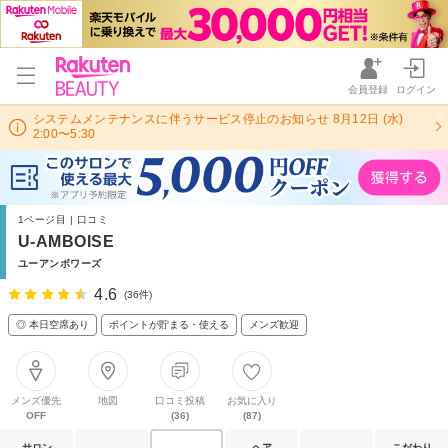
会員登録
ログイン
システムメンテナンスに伴うサービス停止のお知らせ 8月12日 (水)
2:00〜5:30
1ページ目 | 口コミ
U-AMBOISE
ユーアンボワーズ
4.6
(36件)
◎ 本日空席あり
ポイントが貯まる・使える
メンズ歓迎
メンズ優先
地図
口コミ投稿
お気に入り
OFF
(36)
(87)
サロン
ヘア
こだわり