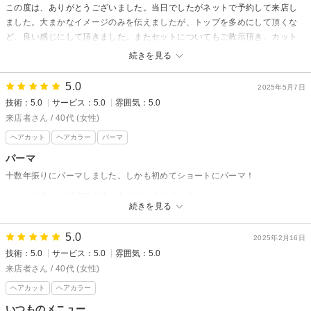
この度は、ありがとうございました。当日でしたがネットで予約して来店し
ました。大まかなイメージのみを伝えましたが、トップを多めにして頂くな
ど、良い感じにして頂きました。またセットについてもご教示頂き、カット
後も助かっています。本当に安心してお任せ出来ました、ありがとうござい
続きを見る
ました。
5.0
2025年5月7日
技術：5.0
サービス：5.0
雰囲気：5.0
来店者さん / 40代 (女性)
ヘアカット
ヘアカラー
パーマ
パーマ
十数年振りにパーマしました。しかも初めてショートにパーマ！
しっかりウェーブでてます！ありがとうございました
続きを見る
5.0
2025年2月16日
技術：5.0
サービス：5.0
雰囲気：5.0
来店者さん / 40代 (女性)
ヘアカット
ヘアカラー
いつものメニュー