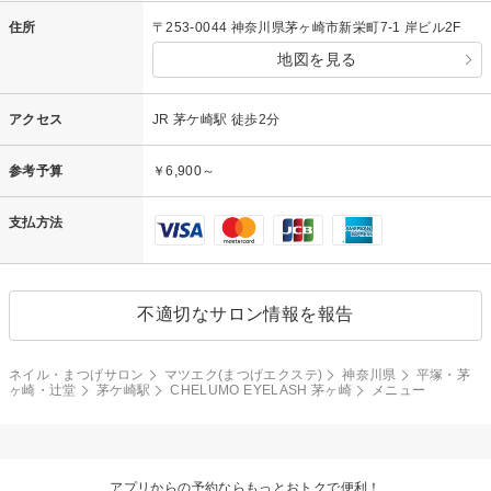
住所
〒253-0044 神奈川県茅ヶ崎市新栄町7-1 岸ビル2F
地図を見る
アクセス
JR 茅ケ崎駅 徒歩2分
参考予算
￥6,900～
支払方法
不適切なサロン情報を報告
ネイル・まつげサロン
マツエク(まつげエクステ)
神奈川県
平塚・茅
ヶ崎・辻堂
茅ケ崎駅
CHELUMO EYELASH 茅ヶ崎
メニュー
アプリからの予約ならもっとおトクで便利！