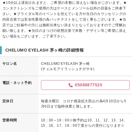
★10分以上遅刻されますと、ご希望の本数に添えない場合がございます。★
コンタクトレンズをご使用の方はケースとメンソール以外の目薬をご持参下
さい。★ブライダル等のイベントを控えている方や当日のカウンセリングの
内容次第では安全性重視の為パッチテストをして頂く事もございます。★当
店ではご妊娠中の方には施術出来ない決まりとなっておりますのでご理解お
願い致します。★当日のまつげの状態次第で本数・デザイン等ご希望に添え
ない場合もございます、ご了承下さい。
CHELUMO EYELASH 茅ヶ崎の詳細情報
サロン名
CHELUMO EYELASH 茅ヶ崎
(チェルモアイラッシュチガサキ)
電話・ネット予約
05088877520
定休日
毎週火曜日 コロナ感染拡大防止の為4月10日から5
月6日まで臨時休業と致します。
営業時間
10：00～18：00☆御予約は10、11、12、13、14、
15、16、17、18：00丁度からの受付になります☆