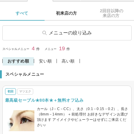
2回目以降の

すべて 
初来店の方 
来店の方 
メニューの絞り込み
マツエク
その他(まつげ)
4
19
閉じる
件
件
スペシャルメニュー
メニュー
おすすめ順
安い順
高い順
スペシャルメニュー
初回
マツエク
最高級セーブル★80本★＋無料オフ込み
カール（J－C－CC）、太さ（0.1－0.15－0.2）、長さ
（8mm－14mm） ＋前処理付 お好きなデザインお選び
頂けます アイメイクやビューラーはせずにご来店くだ
さい♪