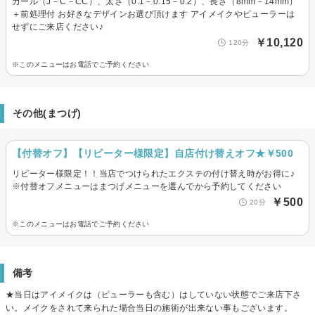
カール（J－C－CC）、太さ（0.1－0.15－0.2）、長さ（8mm－14mm）
＋前処理付 お好きなデザインお選び頂けます アイメイクやビューラーは
せずにご来店ください♪
￥10,120
120分
※このメニューはお電話でご予約ください
その他(まつげ)
【付替オフ】【リピーター様限定】自店付け替えオフ★￥500
リピーター様限定！！当店でつけられたエクステの付け替え時がお得に♪
※付替オフメニューはまつげメニューを選んでから予約してください
￥500
20分
※このメニューはお電話でご予約ください
備考
★当日はアイメイクは（ビューラーも含む）はしていない状態でご来店下さ
い。メイクをされて来られた場合当日の施術が出来ない事もございます。