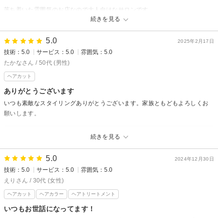
落ち着いた雰囲気のお店なので大人向けなサロンです。
続きを見る
amu★seからの返信
5.0
meeeeさんこんにちは。返信遅くなってごめんなさい。コメントありがと
2025年2月17日
技術：5.0
サービス：5.0
雰囲気：5.0
うございます。次回はパーマの予定でしたよね？いい感じになるように頑
張りますね！お待ちしてマス☆ 服部
たかなさん / 50代 (男性)
ヘアカット
ありがとうございます
いつも素敵なスタイリングありがとうございます。家族ともどもよろしくお
願いします。
amu★seからの返信
続きを見る
こちらこそいつもありがとうございます！ワックス使ってのセットはいか
がでしたか？またいつでもご相談下さい。次回も心よりお待ちしておりま
5.0
2024年12月30日
す。松蔭
技術：5.0
サービス：5.0
雰囲気：5.0
えりさん / 30代 (女性)
ヘアカット
ヘアカラー
ヘアトリートメント
いつもお世話になってます！