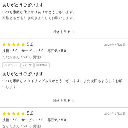
ありがとうございます
いつも素敵な仕上がりありがとうございます。
家族ともども引き続きよろしくお願いします。
amu★seからの返信
続きを見る
こちらこそいつもありがとうございます！
ご家族担当させて頂けて光栄です。
5.0
2024年7月21日
スタイリングの方は上手くできましたでしょうか？
技術：5.0
サービス：5.0
雰囲気：5.0
またいつでもご相談くださいね！次回も心よりお待ちしております！
たなかさん / 50代 (男性)
松蔭
ヘアカット
パーマ
縮毛矯正
ありがとうございます
いつも素敵なスタイリングありがとうございます。また次回もよろしくお願
いします。
amu★seからの返信
続きを見る
いつもありがとうございます。スタイリングは上手くできていますか？？
暑くなってきたのでお身体に気をつけてくださいね！次回も心よりお待ち
5.0
2024年6月29日
しております。松蔭
技術：5.0
サービス：5.0
雰囲気：5.0
なかたさん / 50代 (男性)