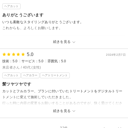
ヘアカット
ありがとうございます
いつも素敵なスタイリングありがとうございます。
これからも、よろしくお願いします。
amu★seからの返信
続きを見る
いつもありがとうございます！スタイリング再現できるよう頑張ってくだ
さいね。むずかしい時はいつでも聞いて下さい。次回も心よりお待ちして
5.0
2024年2月7日
おります。松蔭
技術：5.0
サービス：5.0
雰囲気：5.0
来店者さん / 40代 (女性)
ヘアカット
ヘアカラー
ヘアトリートメント
髪ツヤツヤです
カットとフルカラー、プランに付いていたトリートメントをデジタルトリー
トメントに変えて施術していただきました。
行った時に内容の変更をお願いすることがあるのですが、快く受けてくださ
るので申し訳ないと思いつつ本当に助かります。
続きを見る
年齢的な髪質の悩みがどんどんなくなってきていて、カラー褪色も以前とは
比べ物にならないくらい気になりません。
これからもお世話になります。