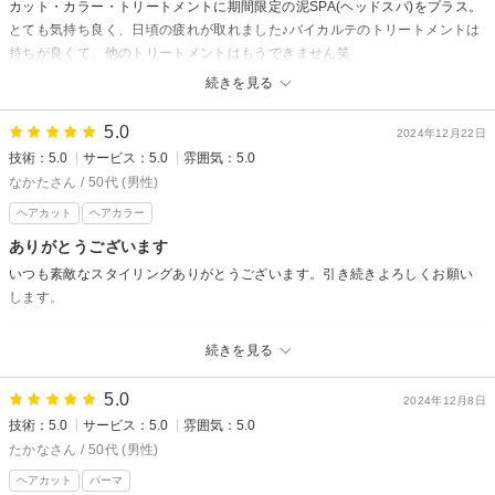
カット・カラー・トリートメントに期間限定の泥SPA(ヘッドスパ)をプラス。
とても気持ち良く、日頃の疲れが取れました♪バイカルテのトリートメントは
持ちが良くて、他のトリートメントはもうできません笑
続きを見る
amu★seからの返信
いつもありがとうございます！泥のヘッドスパ暖かくて気持ちが良いです
5.0
2024年12月22日
よね。疲れも取れたようで良かったです★バイカルテトリートメントも今
技術：5.0
サービス：5.0
雰囲気：5.0
の季節にもピッタリと思います。髪がキレイに保たれてるのもバイカルテ
なかたさん / 50代 (男性)
と家でのケアでのおかげですね！また乾燥などで気になる時はご相談下さ
ヘアカット
ヘアカラー
い。心よりお待ちしております！松蔭
ありがとうございます
いつも素敵なスタイリングありがとうございます。引き続きよろしくお願い
します。
amu★seからの返信
続きを見る
こちらこそいつもありがとうございます！寒くなりすごく乾燥もしてるの
で風邪など気を付けて下さいね。次回も心よりお待ちしております。松蔭
5.0
2024年12月8日
技術：5.0
サービス：5.0
雰囲気：5.0
たかなさん / 50代 (男性)
ヘアカット
パーマ