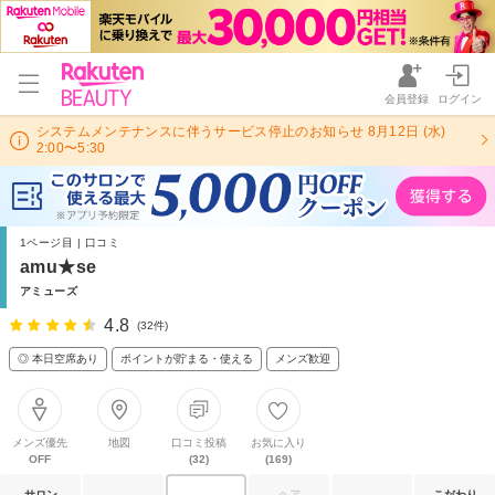
会員登録
ログイン
システムメンテナンスに伴うサービス停止のお知らせ 8月12日 (水)
2:00〜5:30
1ページ目 | 口コミ
amu★se
アミューズ
4.8
(32件)
◎ 本日空席あり
ポイントが貯まる・使える
メンズ歓迎
メンズ優先
地図
口コミ投稿
お気に入り
OFF
(32)
(169)
サロン
ヘア
こだわり