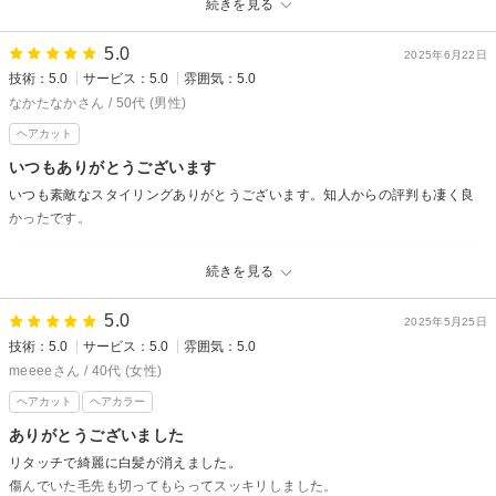
続きを見る
こちらこそいつもありがとうございます！セットなど難しい時はまたご相
談下さい。今後ともよろしくお願い致します。松蔭
5.0
2025年6月22日
技術：5.0
サービス：5.0
雰囲気：5.0
なかたなかさん / 50代 (男性)
ヘアカット
いつもありがとうございます
いつも素敵なスタイリングありがとうございます。知人からの評判も凄く良
かったです。
amu★seからの返信
続きを見る
こちらこそいつもありがとうございます！周りからの評判も良かったと言
って頂けて嬉しいです！これからもよろしくお願い致します。松蔭
5.0
2025年5月25日
技術：5.0
サービス：5.0
雰囲気：5.0
meeeeさん / 40代 (女性)
ヘアカット
ヘアカラー
ありがとうございました
リタッチで綺麗に白髪が消えました。
傷んでいた毛先も切ってもらってスッキリしました。