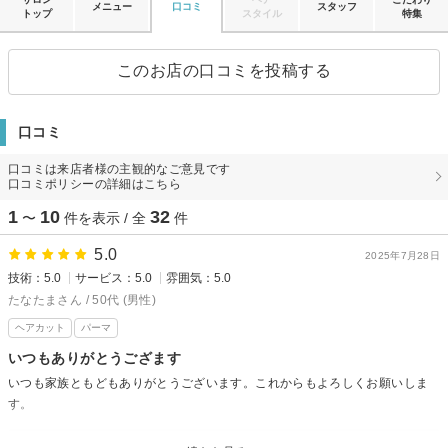
メニュー
口コミ
スタッフ
トップ
スタイル
特集
このお店の口コミを投稿する
口コミ
口コミは来店者様の主観的なご意見です
口コミポリシーの詳細はこちら
1
10
32
〜
件を表示 / 全
件
5.0
2025年7月28日
技術：5.0
サービス：5.0
雰囲気：5.0
たなたまさん / 50代 (男性)
ヘアカット
パーマ
いつもありがとうござます
いつも家族ともどもありがとうございます。これからもよろしくお願いしま
す。
amu★seからの返信