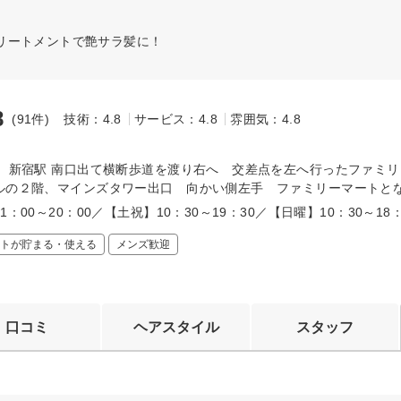
リートメントで艶サラ髪に！
8
(91件)
技術：4.8
サービス：4.8
雰囲気：4.8
～
線 新宿駅 南口出て横断歩道を渡り右へ 交差点を左へ行ったファミ
ルの２階、マインズタワー出口 向かい側左手 ファミリーマートと
1：00～20：00／【土祝】10：30～19：30／【日曜】10：30～18：
トが貯まる・使える
メンズ歓迎
口コミ
ヘアスタイル
スタッフ