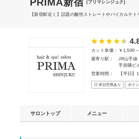
PRIMA新宿
(プリマシンジュク)
【新宿駅近く】話題の酸性ストレートやバイカルテト
4.
カット単価：
￥1,500
最寄り駅：
JR山手
手前隣ビ
営業時間：
【平日】1
◎ 本日空席あり
ポイン
サロントップ
メニュー